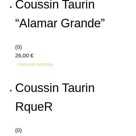
Coussin Taurin
“Alamar Grande”
(0)
26,00
€
Ce
CHOIX DES OPTIONS
produit
a
Coussin Taurin
plusieurs
variations.
RqueR
Les
options
peuvent
(0)
être