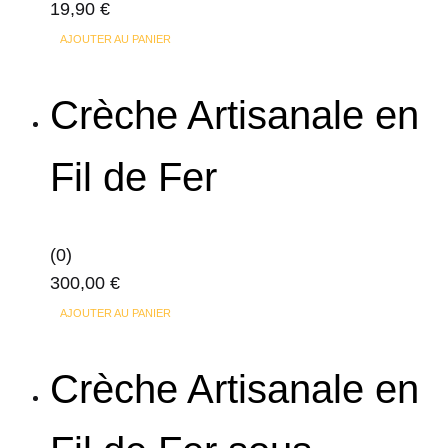
19,90
€
choisies
sur
AJOUTER AU PANIER
la
page
Crèche Artisanale en
du
produit
Fil de Fer
(0)
300,00
€
AJOUTER AU PANIER
Crèche Artisanale en