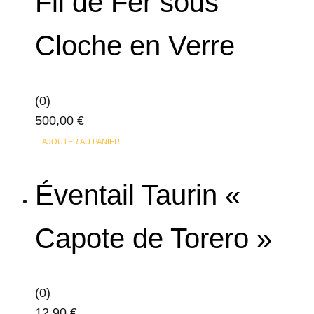
Fil de Fer sous
Cloche en Verre
(0)
500,00
€
AJOUTER AU PANIER
Éventail Taurin «
Capote de Torero »
(0)
12,90
€