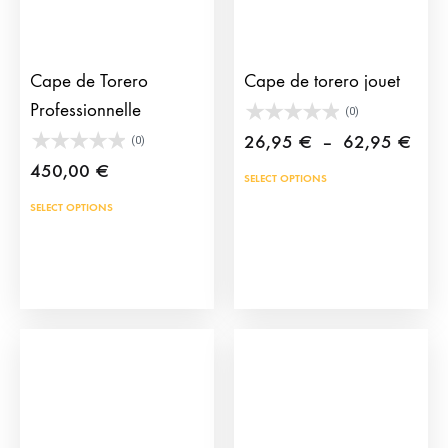
Cape de Torero
Cape de torero jouet
Professionnelle
(0)
Plag
26,95
€
–
62,95
€
(0)
de
450,00
€
Ce
SELECT OPTIONS
prix 
prod
Ce
SELECT OPTIONS
26,
a
produit
à
plus
a
62,
vari
plusieurs
Les
variations.
opti
Les
peu
options
être
peuvent
choi
être