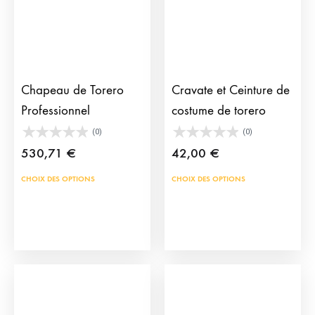
sur
choisies
la
sur
pag
la
du
page
prod
du
Chapeau de Torero
Cravate et Ceinture de
produit
Professionnel
costume de torero
(0)
(0)
530,71
€
42,00
€
Ce
Ce
CHOIX DES OPTIONS
CHOIX DES OPTIONS
produit
prod
a
a
plusieurs
plus
variations.
vari
Les
Les
options
opti