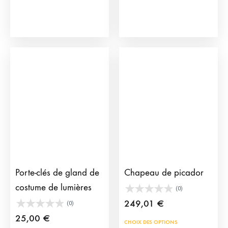
a
plusieurs
variations.
Les
options
peuvent
être
choisies
sur
la
page
du
Porte-clés de gland de
Chapeau de picador
produit
costume de lumières
(0)
249,01
€
(0)
25,00
€
Ce
CHOIX DES OPTIONS