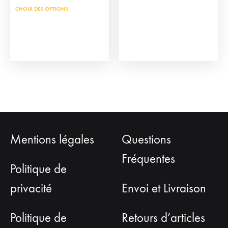
prod
Ce
CHOIX DES OPTIONS
a
produit
plus
a
vari
plusieurs
Les
variations.
opti
Les
peu
options
être
peuvent
choi
être
sur
Mentions légales
Questions
choisies
la
sur
Fréquentes
pag
la
Politique de
du
page
privacité
Envoi et Livraison
prod
du
produit
Politique de
Retours d’articles