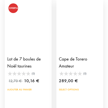
199,00 €
opti
variations.
OFERTA
peu
Les
être
options
choi
peuvent
sur
être
la
choisies
pag
sur
du
la
Lot de 7 boules de
Cape de Torero
prod
page
Noël taurines
Amateur
du
produit
(0)
(0)
10,16
€
289,00
€
12,70
€
AJOUTER AU PANIER
SELECT OPTIONS