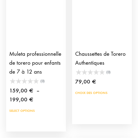
peuvent
peu
être
être
choisies
choi
sur
sur
la
la
page
pag
du
du
Muleta professionnelle
Chaussettes de Torero
produit
prod
de torero pour enfants
Authentiques
de 7 à 12 ans
(0)
79,00
€
(0)
159,00
€
–
Ce
CHOIX DES OPTIONS
Plage
199,00
€
prod
de
a
Ce
SELECT OPTIONS
prix :
plus
produit
159,00 €
vari
a
à
Les
plusieurs