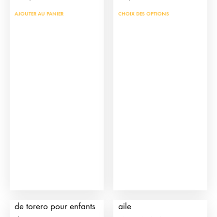
Ce
AJOUTER AU PANIER
CHOIX DES OPTIONS
prod
a
plus
vari
Les
opti
peu
être
choi
sur
la
pag
du
Muleta professionnelle
Chapeau Andalou à
prod
de torero pour enfants
aile