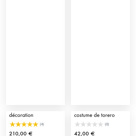
Cornes de taureaux de
Cravate et Ceinture de
décoration
costume de torero
(4)
(0)
210,00
€
42,00
€