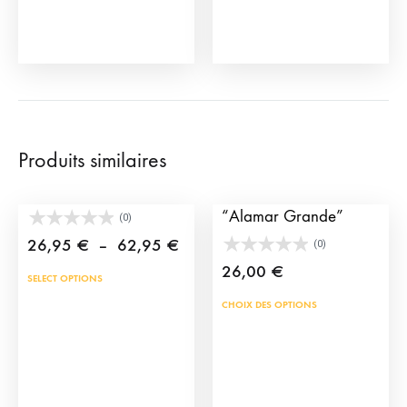
page
la
du
pag
produit
du
prod
Produits similaires
Cape de torero jouet
Coussin Taurin
“Alamar Grande”
(0)
Plage
26,95
€
–
62,95
€
(0)
de
26,00
€
Ce
SELECT OPTIONS
prix :
produit
Ce
CHOIX DES OPTIONS
26,95 €
a
prod
à
plusieurs
a
62,95 €
variations.
plus
Les
vari