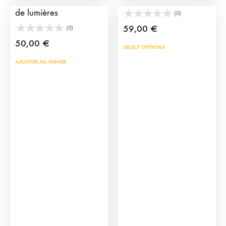
prod
page
de lumières
(0)
du
59,00
€
(0)
produit
50,00
€
SELECT OPTIONS
AJOUTER AU PANIER