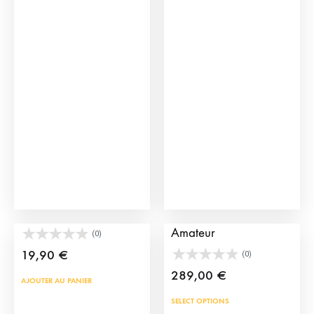
vari
Les
opti
peu
être
choi
sur
la
pag
du
prod
Coussin Taurin RqueR
Cape de Torero
Amateur
(0)
19,90
€
(0)
289,00
€
AJOUTER AU PANIER
SELECT OPTIONS