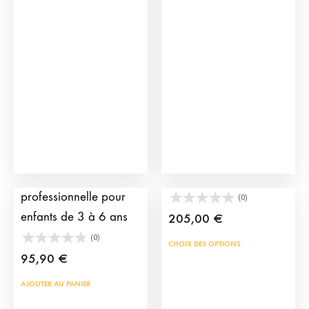
options
Les
peuvent
opti
être
peu
choisies
être
sur
choi
la
sur
page
la
du
pag
produit
du
Muleta torero
Chemise de toreros
prod
professionnelle pour
(0)
enfants de 3 à 6 ans
205,00
€
(0)
Ce
CHOIX DES OPTIONS
95,90
€
prod
a
AJOUTER AU PANIER
plus