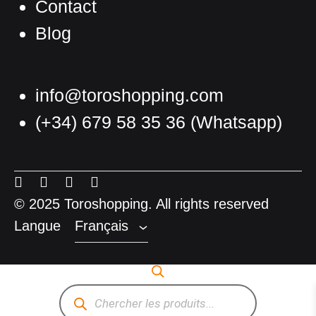
Contact
Blog
info@toroshopping.com
(+34) 679 58 35 36
(Whatsapp)
Français
Espagnol
Menu
Menu
Menu
Menu
Anglais
Item
Item
Item
Item
© 2025 Toroshopping. All rights reserved
Langue
Français
Recherche
de
produits