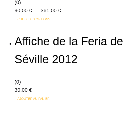
(0)
Plage
90,00
€
–
361,00
€
Ce
de
CHOIX DES OPTIONS
produit
prix :
a
90,00 €
Affiche de la Feria de
plusieurs
à
variations.
361,00 €
Séville 2012
Les
options
peuvent
(0)
être
30,00
€
choisies
sur
AJOUTER AU PANIER
la
page
du