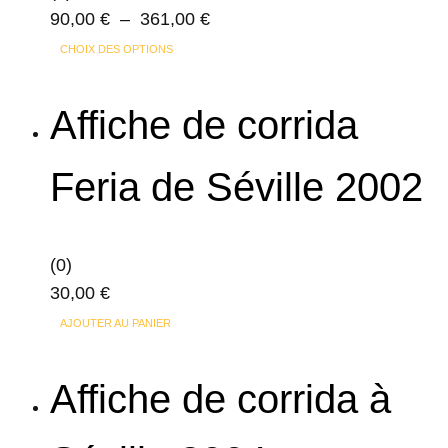
Plage
90,00
€
–
361,00
€
choisies
Ce
de
sur
CHOIX DES OPTIONS
produit
prix :
la
a
90,00 €
page
Affiche de corrida
plusieurs
à
du
variations.
361,00 €
produit
Feria de Séville 2002
Les
options
peuvent
(0)
être
30,00
€
choisies
sur
AJOUTER AU PANIER
la
page
Affiche de corrida à
du
produit