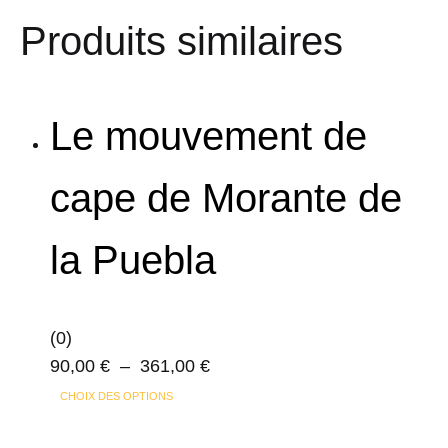
Produits similaires
Le mouvement de
cape de Morante de
la Puebla
(0)
Plage
90,00
€
–
361,00
€
Ce
de
CHOIX DES OPTIONS
produit
prix :