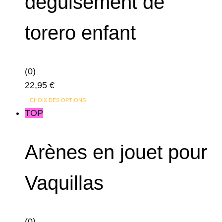
déguisement de
torero enfant
(0)
22,95
€
Ce
CHOIX DES OPTIONS
produit
TOP
a
plusieurs
Arènes en jouet pour
variations.
Les
Vaquillas
options
peuvent
être
(0)