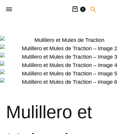
Panier
0
Mulillero et