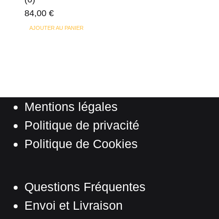
choisies
84,00
€
sur
la
AJOUTER AU PANIER
page
du
produit
Mentions légales
Politique de privacité
Politique de Cookies
Questions Fréquentes
Envoi et Livraison