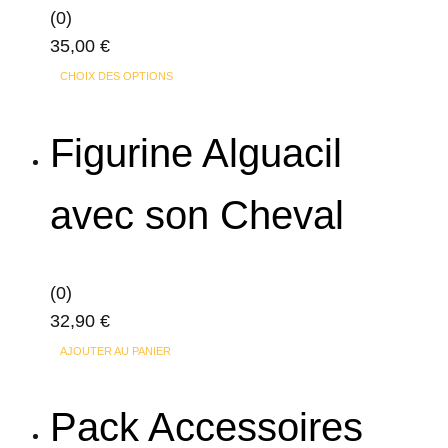
(0)
35,00
€
Ce
CHOIX DES OPTIONS
produit
a
Figurine Alguacil
plusieurs
variations.
avec son Cheval
Les
options
peuvent
(0)
être
32,90
€
choisies
sur
AJOUTER AU PANIER
la
page
Pack Accessoires
du