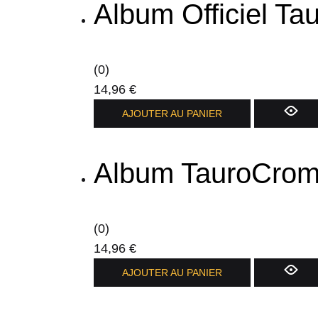
Album Officiel T
(0)
14,96
€
AJOUTER AU PANIER
Album TauroCrom
(0)
14,96
€
AJOUTER AU PANIER