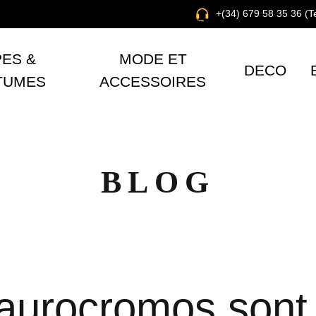
+(34) 679 58 35 36 (
ES &
MODE ET
DECO
TUMES
ACCESSOIRES
BLOG
AL
MODE
CURIOSITÉS
JOUETS
aurocromos sont