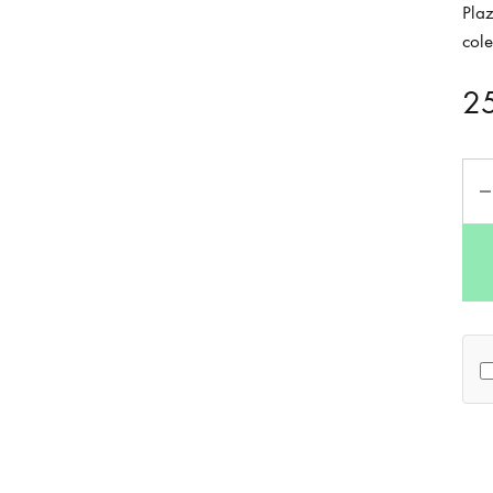
Pla
cole
2
Can