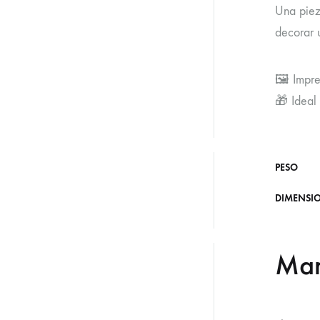
Una piez
decorar u
🖼️ Impr
🎁 Ideal
PESO
DIMENSI
Ma