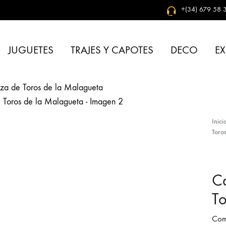
+(34) 679 58 3
JUGUETES
TRAJES Y CAPOTES
DECO
EX
Inici
Toro
Ca
To
Comp