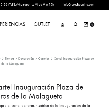
5 36 (Telf&Whatsapp)
Lu-Vi de 9 a 15h
info@toroshopping.com
Carrito
Iniciar sesión
PERIENCIAS
OUTLET
Buscar
0
o
Tienda
Decoración
Carteles
Cartel Inauguración Plaza de
s de la Malagueta
rtel Inauguración Plaza de
ros de la Malagueta
ra el cartel de toros histórico de la inauguración de la