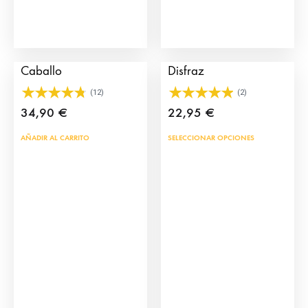
Click Picador con
Montera de Torero de
Caballo
Disfraz
(12)
(2)
34,90
€
22,95
€
Este
AÑADIR AL CARRITO
SELECCIONAR OPCIONES
prod
tien
múlt
vari
Las
opci
se
pue