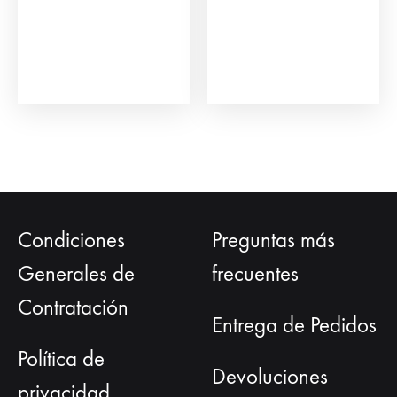
eleg
en
la
pág
de
prod
Condiciones
Preguntas más
Generales de
frecuentes
Contratación
Entrega de Pedidos
Política de
Devoluciones
privacidad