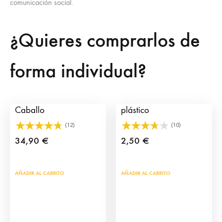
comunicación social.
¿Quieres comprarlos de
forma individual?
Click Picador con
Toros de juguete de
Caballo
plástico
(12)
(10)
34,90
€
2,50
€
AÑADIR AL CARRITO
AÑADIR AL CARRITO