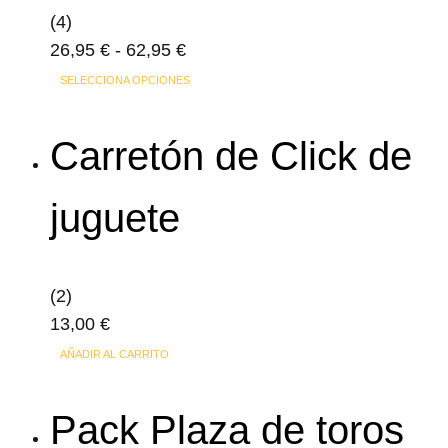
(4)
Rango
26,95
€
-
62,95
€
de
Este
SELECCIONA OPCIONES
precios:
producto
desde
tiene
Carretón de Click de
26,95 €
múltiples
hasta
variantes.
juguete
62,95 €
Las
opciones
se
(2)
pueden
13,00
€
elegir
en
AÑADIR AL CARRITO
la
página
Pack Plaza de toros
de