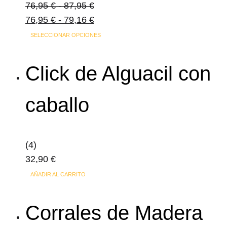
Rango
76,95
€
-
87,95
€
de
Rango
76,95
€
-
79,16
€
precios:
de
Este
SELECCIONAR OPCIONES
desde
precios:
producto
76,95 €
desde
tiene
Click de Alguacil con
hasta
76,95 €
múltiples
87,95 €
hasta
variantes.
caballo
79,16 €
Las
opciones
se
(4)
pueden
32,90
€
elegir
en
AÑADIR AL CARRITO
la
página
Corrales de Madera
de