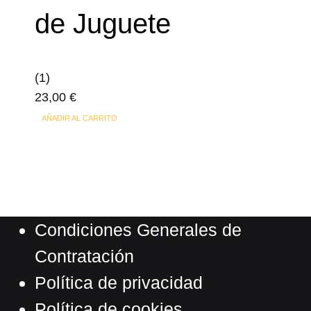
producto
de Juguete
(1)
23,00
€
AÑADIR AL CARRITO
Condiciones Generales de
Contratación
Política de privacidad
Política de cookies