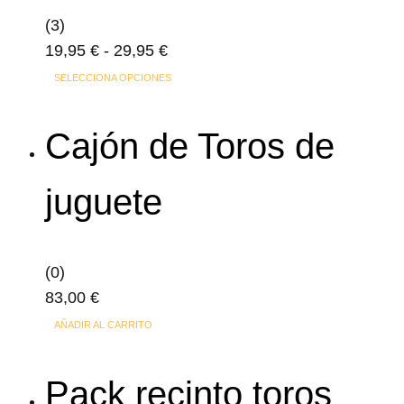
(3)
Rango
19,95
€
-
29,95
€
de
Este
SELECCIONA OPCIONES
precios:
producto
desde
tiene
Cajón de Toros de
19,95 €
múltiples
hasta
variantes.
juguete
29,95 €
Las
opciones
se
(0)
pueden
83,00
€
elegir
en
AÑADIR AL CARRITO
la
página
Pack recinto toros
de