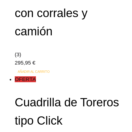
producto
con corrales y
camión
(3)
295,95
€
AÑADIR AL CARRITO
OFERTA
Cuadrilla de Toreros
tipo Click