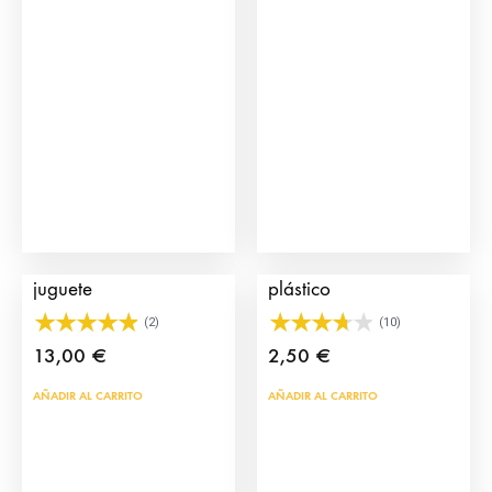
29,95
Las
opci
se
pue
eleg
en
la
pág
de
Carretón de Click de
Toros de juguete de
prod
juguete
plástico
(2)
(10)
13,00
€
2,50
€
AÑADIR AL CARRITO
AÑADIR AL CARRITO