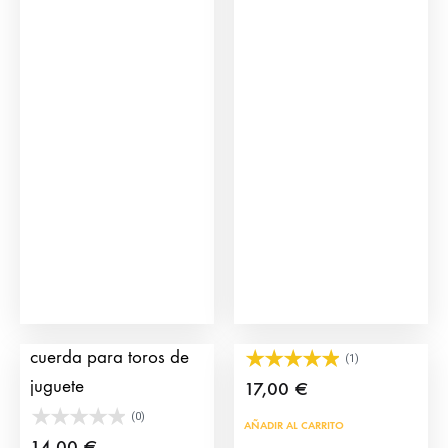
Pilón de Embolar con
ClickArenero Mulillero
cuerda para toros de
(1)
juguete
17,00
€
(0)
AÑADIR AL CARRITO
14,00
€