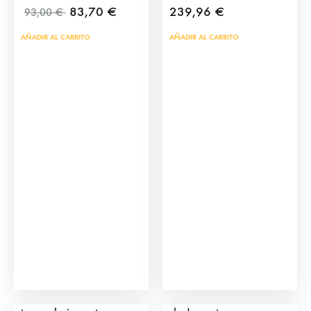
83,70
€
239,96
€
93,00
€
AÑADIR AL CARRITO
AÑADIR AL CARRITO
Cadafal Encierro para
Corrales de Madera