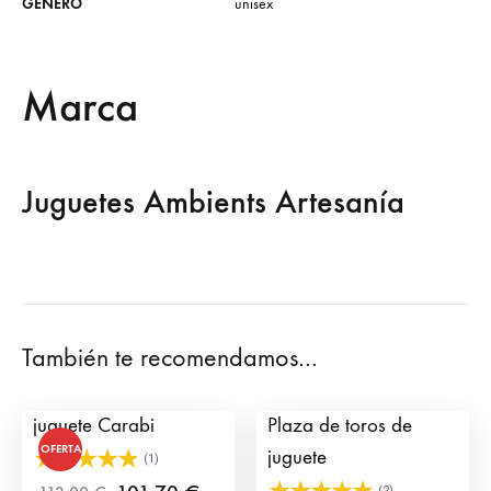
GENERO
unisex
Marca
Juguetes Ambients Artesanía
También te recomendamos…
Plaza de toros de
Grada Toriles para
juguete Carabi
Plaza de toros de
OFERTA
juguete
(1)
(2)