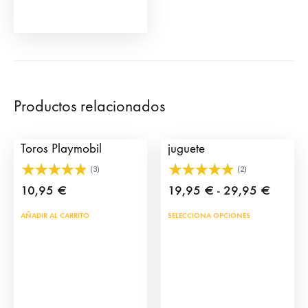
Productos relacionados
Tablilla para Plaza de
Muleta de torero de
Toros Playmobil
juguete
(3)
(2)
Rango
10,95
€
19,95
€
-
29,95
€
de
Este
AÑADIR AL CARRITO
SELECCIONA OPCIONES
precios
prod
desde
tien
19,95
múlt
hasta
vari