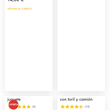
AÑADIR AL CARRITO
Toriles – Corrales de
Pack Plaza de toros
juguete
con toril y camión
OFERTA
(6)
(10)