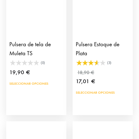
elegir
en
la
página
de
Pulsera de tela de
Pulsera Estoque de
producto
Muleta TS
Plata
(0)
(3)
19,90
€
18,90
€
17,01
€
Este
SELECCIONAR OPCIONES
producto
Este
SELECCIONAR OPCIONES
tiene
prod
múltiples
tien
variantes.
múlt
Las
vari
opciones
Las