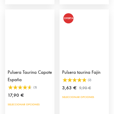
variantes.
vari
Las
Las
OFERTA
opciones
opci
se
se
pueden
pue
elegir
eleg
en
en
la
la
página
pág
de
de
Pulsera Taurina Capote
Pulsera taurina Fajín
producto
prod
España
(2)
3,63
€
9,90
€
(3)
17,90
€
Este
SELECCIONAR OPCIONES
prod
Este
SELECCIONAR OPCIONES
tien
producto