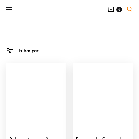
Carrito
0
Filtrar par: