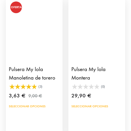
opci
Las
OFERTA
se
opciones
pue
se
eleg
pueden
en
elegir
la
en
pág
la
de
página
prod
de
Pulsera My lola
Pulsera My lola
producto
Manoletina de torero
Montera
(3)
(0)
3,63
€
29,90
€
9,00
€
Este
Este
SELECCIONAR OPCIONES
SELECCIONAR OPCIONES
producto
prod
tiene
tien
múltiples
múlt