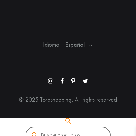
Español
Inglés
Francés
Español
Idioma
Menu
Menu
Menu
Menu
Item
Item
Item
Item
© 2025 Toroshopping. All rights reserved
Búsqueda
de