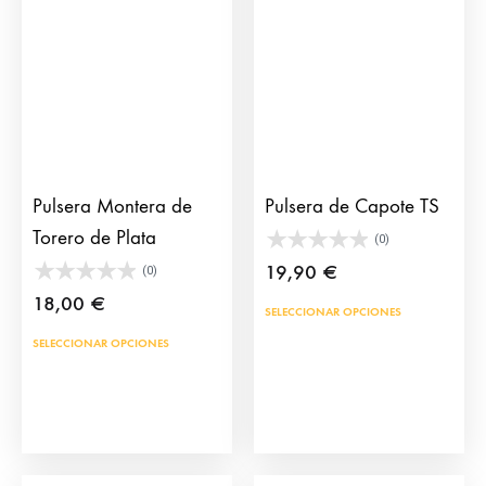
se
opci
pueden
se
elegir
pue
en
eleg
la
en
página
la
de
pág
Pulsera Montera de
Pulsera de Capote TS
producto
de
Torero de Plata
(0)
prod
19,90
€
(0)
18,00
€
Este
SELECCIONAR OPCIONES
prod
Este
SELECCIONAR OPCIONES
tien
producto
múlt
tiene
vari
múltiples
Las
variantes.