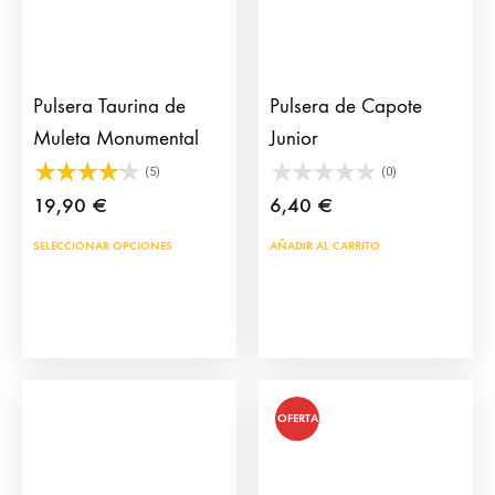
Pulsera Taurina de
Pulsera de Capote
Muleta Monumental
Junior
(5)
(0)
19,90
€
6,40
€
Este
SELECCIONAR OPCIONES
AÑADIR AL CARRITO
producto
tiene
múltiples
variantes.
Las
OFERTA
opciones
se
pueden