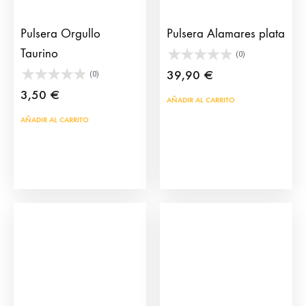
de
pág
producto
de
Pulsera Orgullo
Pulsera Alamares plata
prod
Taurino
(0)
39,90
€
(0)
3,50
€
AÑADIR AL CARRITO
AÑADIR AL CARRITO