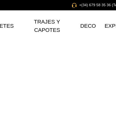
+(34) 679 58 35 36 (
TRAJES Y
ETES
DECO
EXP
CAPOTES