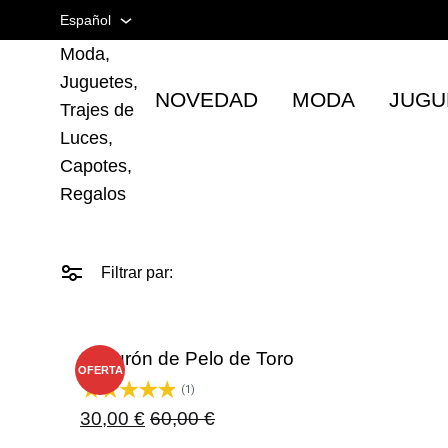
en
Español
Taurina |
Artículos
Moda,
Taurinos
Español
Juguetes,
NOVEDAD
MODA
JUGU
Inglés
Trajes de
Luces,
Francés
Capotes,
Regalos
Filtrar par:
Cinturón de Pelo de Toro
OFERTA
(1)
30,00
€
60,00
€