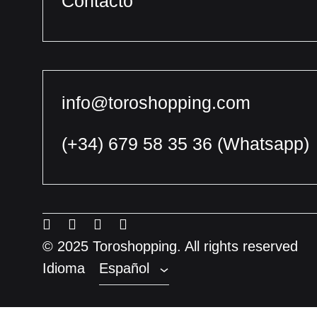
Contacto
info@toroshopping.com
(+34) 679 58 35 36
(Whatsapp)
Español
Inglés
Menu
Menu
Menu
Menu
Francés
Item
Item
Item
Item
© 2025 Toroshopping. All rights reserved
Idioma
Español