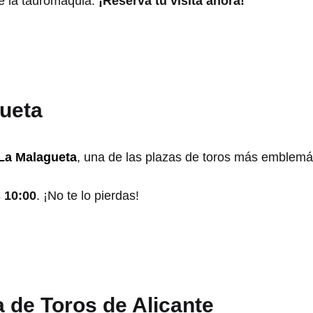
e la tauromaquia.
¡Reserva tu visita ahora!
gueta
La Malagueta
, una de las plazas de toros más emblemá
s 10:00
. ¡No te lo pierdas!
a de Toros de Alicante