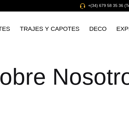
+(34) 679 58 35 36 (
TES
TRAJES Y CAPOTES
DECO
EXP
obre Nosotr