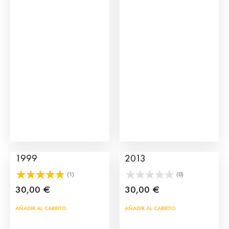
vari
Las
opci
se
pue
eleg
en
la
pág
de
Cartel Toros en Sevilla
Cartel Toros en Sevilla
prod
1999
2013
(1)
(0)
30,00
€
30,00
€
AÑADIR AL CARRITO
AÑADIR AL CARRITO