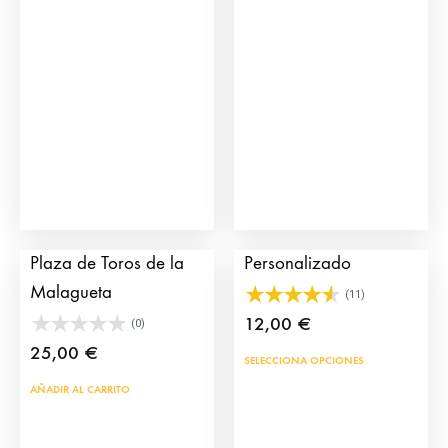
Cartel Inauguración
Cartel de Toros
Plaza de Toros de la
Personalizado
Malagueta
(11)
12,00
€
(0)
25,00
€
Este
SELECCIONA OPCIONES
prod
AÑADIR AL CARRITO
tien
múlt