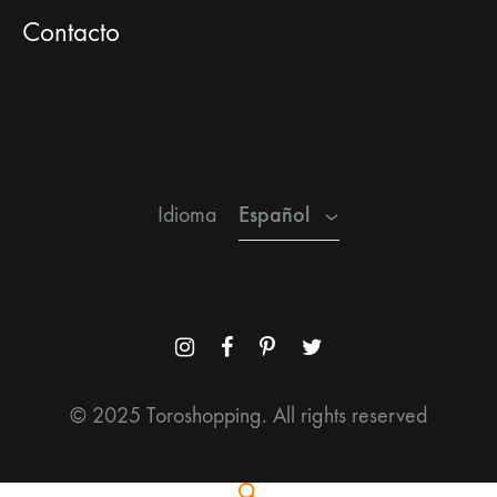
Contacto
Español
Inglés
Francés
Español
Idioma
Menu
Menu
Menu
Menu
Item
Item
Item
Item
© 2025 Toroshopping. All rights reserved