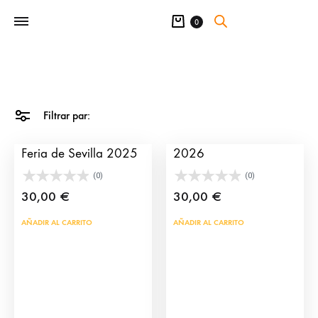
Carrito
0
Filtrar par:
Cartel de toros de la
Cartel Feria de Sevilla
Feria de Sevilla 2025
2026
(0)
(0)
30,00
€
30,00
€
AÑADIR AL CARRITO
AÑADIR AL CARRITO