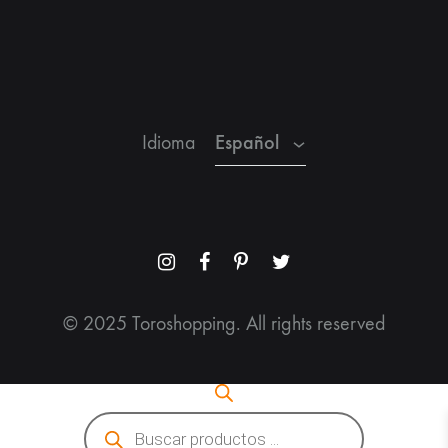
Inglés
Francés
Español
Idioma
Menu
Menu
Menu
Menu
Item
Item
Item
Item
© 2025 Toroshopping. All rights reserved
Búsqueda
de