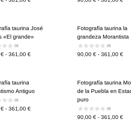
de
de
precios:
pre
desde
de
afía taurina José
Fotografía taurina la
90,00 €
90,
 «El grande»
grandeza Morantista
hasta
ha
(0)
(0)
361,00 €
36
Rango
Ra
0
€
-
361,00
€
90,00
€
-
361,00
€
de
de
precios:
pre
desde
de
afía taurina
Fotografía taurina M
90,00 €
90,
tismo Antiguo
de la Puebla en Esta
hasta
ha
puro
(0)
361,00 €
36
Rango
0
€
-
361,00
€
(0)
de
Ra
90,00
€
-
361,00
€
precios:
de