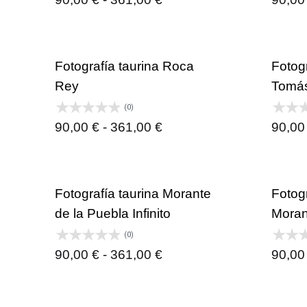
de
precios:
desde
Fotografía taurina Roca
Fotogr
90,00 €
Rey
Tomás
hasta
(0)
361,00 €
Rango
90,00
€
-
361,00
€
90,0
de
precios:
desde
Fotografía taurina Morante
Fotogr
90,00 €
de la Puebla Infinito
Moran
hasta
(0)
361,00 €
Rango
90,00
€
-
361,00
€
90,0
de
precios: