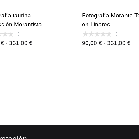
desde
pre
90,00 €
de
afía taurina
Fotografía Morante T
hasta
90,
cción Morantista
en Linares
361,00 €
ha
(0)
(0)
36
Rango
Ra
0
€
-
361,00
€
90,00
€
-
361,00
€
de
de
precios:
pre
desde
de
90,00 €
90,
hasta
ha
361,00 €
36