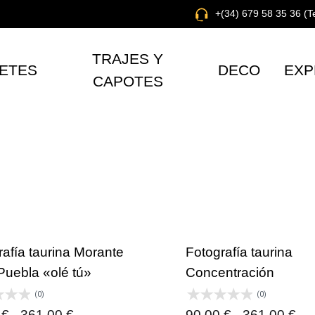
+(34) 679 58 35 36 (
TRAJES Y
ETES
DECO
EXP
CAPOTES
rafía taurina Morante
Fotografía taurina
Puebla «olé tú»
Concentración
(0)
(0)
Rango
Ra
0
€
-
361,00
€
90,00
€
-
361,00
€