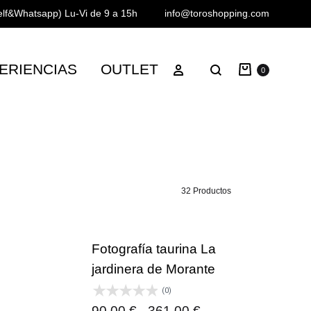
Telf&Whatsapp)
Lu-Vi de 9 a 15h
info@toroshopping.com
Carrito
Iniciar sesión
ERIENCIAS
OUTLET
Buscar
0
32 Productos
Fotografía taurina La
jardinera de Morante
(0)
ngo
Rango
90,00
€
-
361,00
€