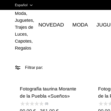
en
Español
Taurina |
Artículos
Moda,
Taurinos
Español
Juguetes,
NOVEDAD
MODA
JUGU
Inglés
Trajes de
Luces,
Francés
Capotes,
Regalos
Filtrar par:
Fotografía taurina Morante
Fotog
de la Puebla «Sueños»
de la 
(0)
Rango
90,00
€
-
361,00
€
90,0