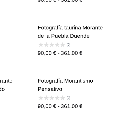
de
cios:
precios:
sde
desde
Fotografía taurina Morante
00 €
90,00 €
de la Puebla Duende
sta
hasta
(0)
1,00 €
361,00 €
ngo
Rango
90,00
€
-
361,00
€
de
cios:
precios:
sde
desde
orante
Fotografía Morantismo
00 €
90,00 €
do
Pensativo
sta
hasta
(0)
1,00 €
361,00 €
Rango
90,00
€
-
361,00
€
ngo
de
precios: