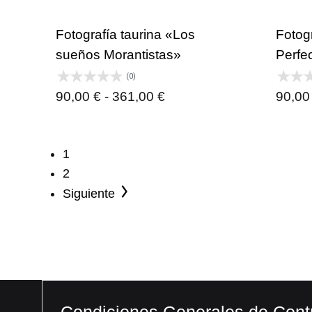
desde
90,00 €
Fotografía taurina «Los
Fotogr
hasta
sueños Morantistas»
Perfe
361,00 €
(0)
Rango
90,00
€
-
361,00
€
90,0
de
precios:
1
desde
2
90,00 €
Siguiente
hasta
361,00 €