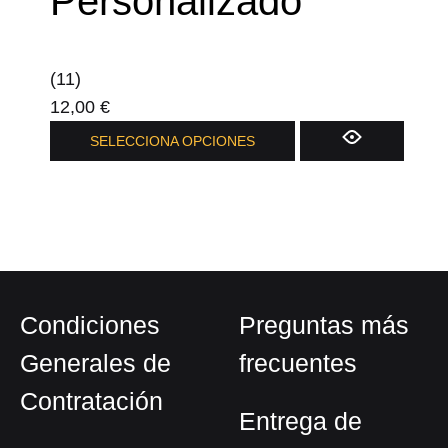
Personalizado
(11)
12,00
€
Este
SELECCIONA OPCIONES
producto
tiene
múltiples
variantes.
Las
opciones
Condiciones
Preguntas más
se
pueden
Generales de
frecuentes
elegir
Contratación
en
Entrega de
la