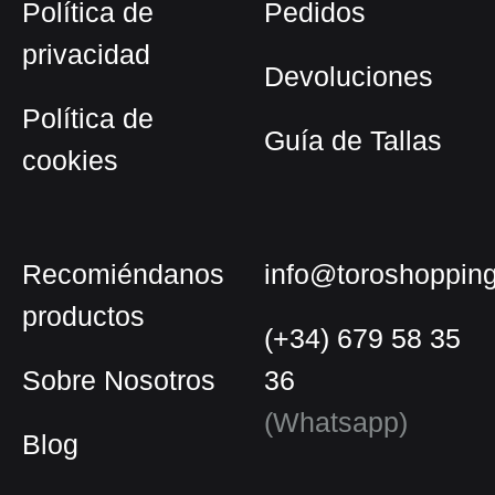
Política de
Pedidos
página
privacidad
de
Devoluciones
producto
Política de
Guía de Tallas
cookies
Recomiéndanos
info@toroshoppin
productos
(+34) 679 58 35
Sobre Nosotros
36
(Whatsapp)
Blog