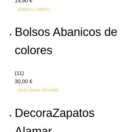
15,90
€
AÑADIR AL CARRITO
Bolsos Abanicos de
colores
(11)
30,00
€
Este
SELECCIONAR OPCIONES
producto
tiene
DecoraZapatos
múltiples
variantes.
Alamar
Las