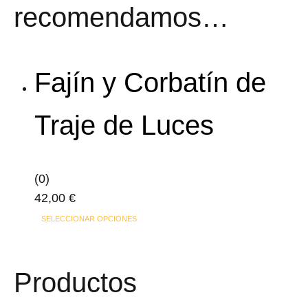
recomendamos…
Fajín y Corbatín de
Traje de Luces
(0)
42,00
€
Este
SELECCIONAR OPCIONES
producto
tiene
Productos
múltiples
variantes.