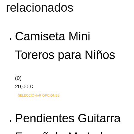
Las
relacionados
opciones
se
pueden
Camiseta Mini
elegir
en
Toreros para Niños
la
página
de
producto
(0)
20,00
€
Este
SELECCIONAR OPCIONES
producto
tiene
Pendientes Guitarra
múltiples
variantes.