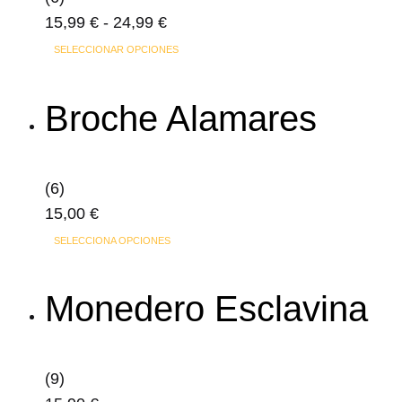
Rango
15,99
€
-
24,99
€
de
Este
SELECCIONAR OPCIONES
precios:
producto
desde
tiene
Broche Alamares
15,99 €
múltiples
hasta
variantes.
24,99 €
Las
(6)
opciones
15,00
€
se
SELECCIONA OPCIONES
pueden
elegir
Monedero Esclavina
en
la
página
de
(9)
producto