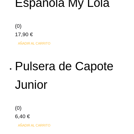
Española My Lola
Las
opciones
se
(0)
pueden
17,90
€
elegir
en
AÑADIR AL CARRITO
la
página
Pulsera de Capote
de
producto
Junior
(0)
6,40
€
AÑADIR AL CARRITO