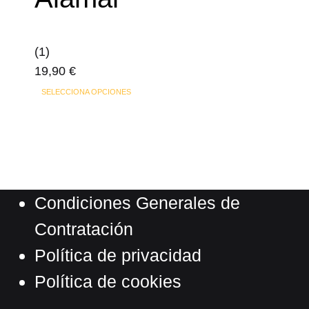
opciones
se
(1)
pueden
19,90
€
elegir
en
SELECCIONA OPCIONES
la
página
de
producto
Condiciones Generales de
Contratación
Política de privacidad
Política de cookies