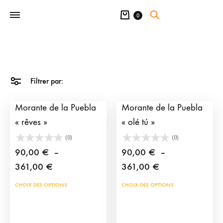
Panier
0
Filtrer par:
Photographie taurine
Photographie taurine
Morante de la Puebla
Morante de la Puebla
« rêves »
« olé tú »
(0)
(0)
90,00
€
–
90,00
€
–
Plage
Plage
361,00
€
361,00
€
de
de
Ce
Ce
CHOIX DES OPTIONS
CHOIX DES OPTIONS
prix :
prix :
produit
prod
90,00 €
90,00 €
a
a