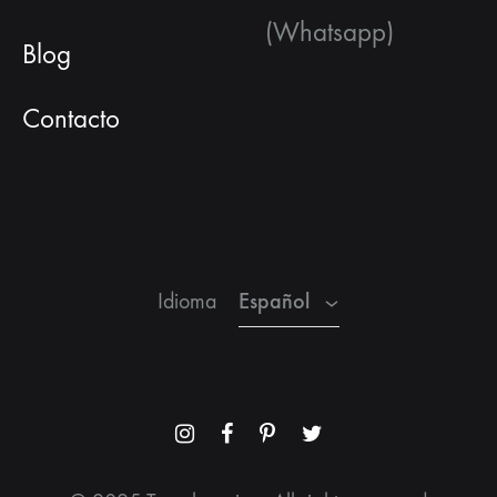
(Whatsapp)
Blog
Contacto
Español
Inglés
Francés
Español
Idioma
Menu
Menu
Menu
Menu
Item
Item
Item
Item