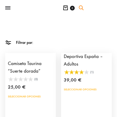
Carrito
0
Filtrar par:
Camiseta Taurina
Deportiva España –
Camiseta Taurina
Adultos
“Suerte dorada”
(1)
39,00
€
(0)
25,00
€
Este
SELECCIONAR OPCIONES
Este
prod
SELECCIONAR OPCIONES
producto
tien
tiene
múlt