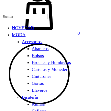
Carrito
NOVEDAD
0
MODA
Accesorios
Abanicos
Bolsos
Broches y Hombreras
Carteras y Monederos
Cinturones
Gorras
Llaveros
Bisutería
Anillos