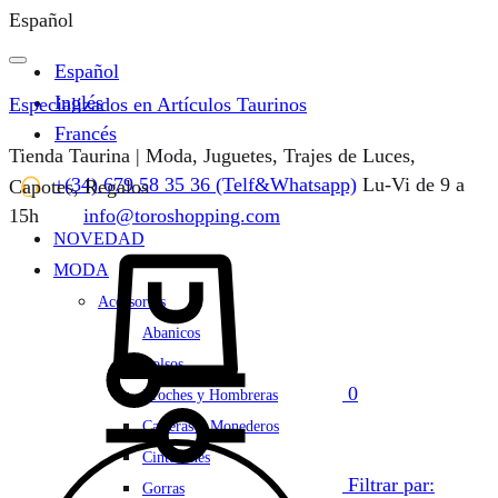
Español
Español
Inglés
Especializados en Artículos Taurinos
Francés
Tienda Taurina | Moda, Juguetes, Trajes de Luces,
+(34) 679 58 35 36 (Telf&Whatsapp)
Lu-Vi de 9 a
Capotes, Regalos
15h
info@toroshopping.com
NOVEDAD
Carrito
MODA
Accesorios
Abanicos
Bolsos
0
Broches y Hombreras
Carteras y Monederos
Cinturones
Filtrar par:
Gorras