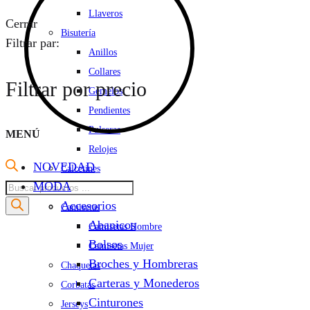
Llaveros
Cerrar
Bisutería
Filtrar par:
Anillos
Collares
Filtrar por precio
Gemelos
Pendientes
Pulseras
MENÚ
Relojes
NOVEDAD
Calcetines
Búsqueda
MODA
Camisas
de
Accesorios
Camisetas
productos
Abanicos
Camisetas Hombre
Bolsos
Camisetas Mujer
Broches y Hombreras
Chaquetas
Carteras y Monederos
Corbatas
Cinturones
Jerseys