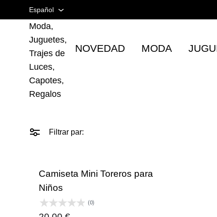
en
Español
Taurina |
Artículos
Moda,
Taurinos
Español
Juguetes,
NOVEDAD
MODA
JUGU
Inglés
Trajes de
Luces,
Francés
Capotes,
Regalos
Filtrar par:
Camiseta Mini Toreros para
Niños
(0)
20,00
€