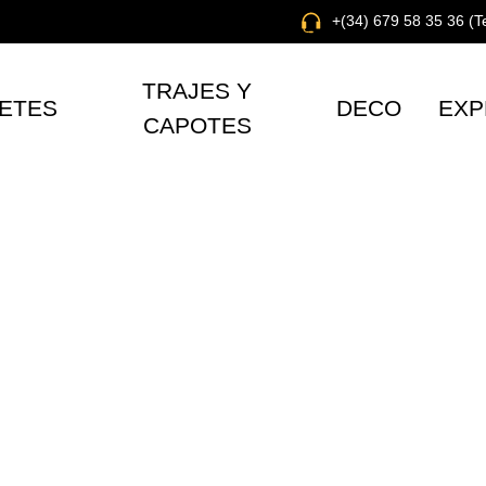
+(34) 679 58 35 36 (
TRAJES Y
ETES
DECO
EXP
CAPOTES