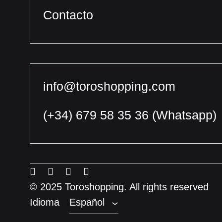
Contacto
info@toroshopping.com
(+34) 679 58 35 36
(Whatsapp)
Español
Inglés
Menu
Menu
Menu
Menu
Francés
Item
Item
Item
Item
© 2025 Toroshopping. All rights reserved
Idioma
Español