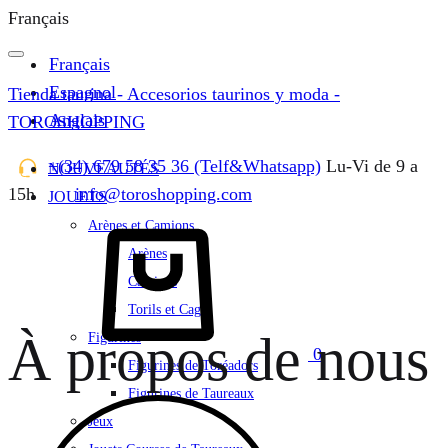
Français
Français
Espagnol
Tienda taurina - Accesorios taurinos y moda -
Anglais
TOROSHOPPING
+(34) 679 58 35 36 (Telf&Whatsapp)
Lu-Vi de 9 a
NOUVEAUTÉS
15h
info@toroshopping.com
JOUETS
Panier
Arènes et Camions
Arènes
Camions
Torils et Cages
À propos de nous
Figurines
0
Figurines de Toréadors
Figurines de Taureaux
Jeux