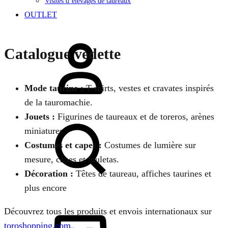
Visites d’élevages de taureaux
OUTLET
Se
Catalogue vedette
connecter
Mode taurine :
T-shirts, vestes et cravates inspirés
de la tauromachie.
Jouets :
Figurines de taureaux et de toreros, arènes
Chercher
miniatures.
Costumes et capes :
Costumes de lumière sur
mesure, capes et muletas.
Décoration :
Têtes de taureau, affiches taurines et
plus encore
Découvrez tous les produits et envois internationaux sur
Panier
toroshopping.com