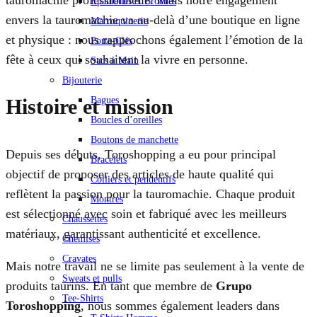
Épaulettes et Broches
envers la tauromachie va au-delà d’une boutique en ligne
Marroquinerie
et physique : nous rapprochons également l’émotion de la
Porte-Clés
fête à ceux qui souhaitent la vivre en personne.
Sacs à Main
Bijouterie
Histoire et mission
Bagues
Boucles d’oreilles
Boutons de manchette
Depuis ses débuts, Toroshopping a eu pour principal
Bracelets
objectif de proposer des articles de haute qualité qui
Colliers et pendentifs
reflètent la passion pour la tauromachie. Chaque produit
Montres
est sélectionné avec soin et fabriqué avec les meilleurs
Chaussettes
matériaux, garantissant authenticité et excellence.
Chemises
Cravates
Mais notre travail ne se limite pas seulement à la vente de
Sweats et pulls
produits taurins. En tant que membre de
Grupo
Tee-Shirts
Toroshopping
, nous sommes également leaders dans