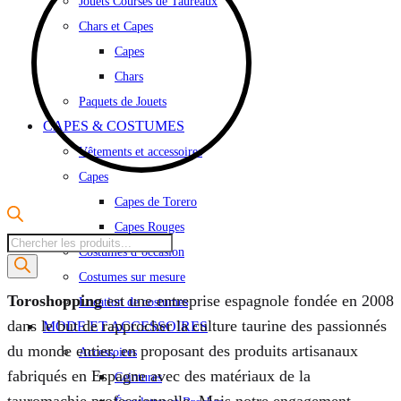
Jouets Courses de Taureaux
Chars et Capes
Capes
Chars
Paquets de Jouets
CAPES & COSTUMES
Vêtements et accessoires
Capes
Capes de Torero
Capes Rouges
Recherche
Costumes d’occasion
de
Costumes sur mesure
produits
Toroshopping
est une entreprise espagnole fondée en 2008
Location de costumes
dans le but de rapprocher la culture taurine des passionnés
MODE ET ACCESSOIRES
du monde entier, en proposant des produits artisanaux
Accessoires
fabriqués en Espagne avec des matériaux de la
Ceintures
tauromachie professionnelle. Mais notre engagement