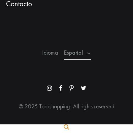
Contacto
Español
Inglés
Francés
Español
Idioma
Menu
Menu
Menu
Menu
Item
Item
Item
Item
© 2025 Toroshopping. All rights reserved