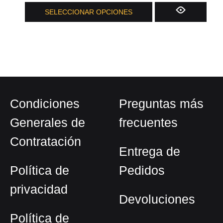
Este
SELECCIONAR OPCIONES
producto
tiene
múltiples
variantes.
Las
opciones
Condiciones
Preguntas más
se
pueden
Generales de
frecuentes
elegir
Contratación
en
Entrega de
la
Política de
Pedidos
página
privacidad
de
Devoluciones
producto
Política de