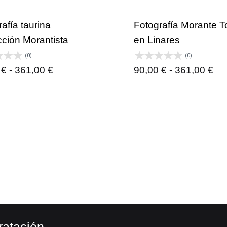
desde
pre
90,00 €
de
afía taurina
Fotografía Morante T
hasta
90,
cción Morantista
en Linares
361,00 €
ha
(0)
(0)
36
Rango
Ra
0
€
-
361,00
€
90,00
€
-
361,00
€
de
de
precios:
pre
desde
de
90,00 €
90,
hasta
ha
361,00 €
36