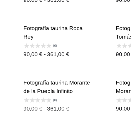
de
precios:
desde
Fotografía taurina Roca
Fotogr
90,00 €
Rey
Tomás
hasta
(0)
361,00 €
Rango
90,00
€
-
361,00
€
90,0
de
precios:
desde
Fotografía taurina Morante
Fotogr
90,00 €
de la Puebla Infinito
Moran
hasta
(0)
361,00 €
Rango
90,00
€
-
361,00
€
90,0
de
precios: