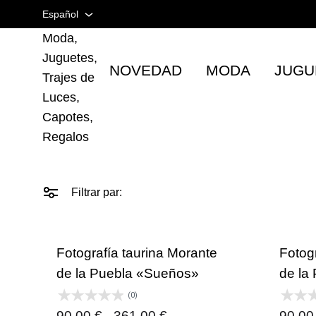
en
Español
Taurina |
Artículos
Moda,
Taurinos
Español
Juguetes,
NOVEDAD
MODA
JUGU
Inglés
Trajes de
Luces,
Francés
Capotes,
Regalos
Filtrar par:
Fotografía taurina Morante
Fotog
de la Puebla «Sueños»
de la 
(0)
Rango
90,00
€
-
361,00
€
90,0