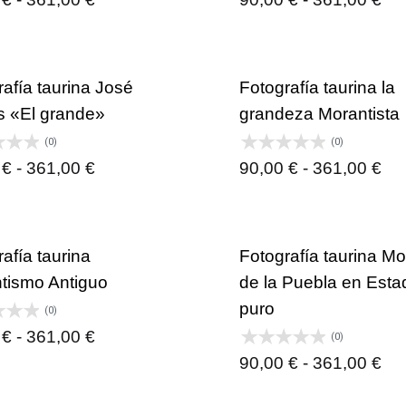
de
de
precios:
pre
desde
de
afía taurina José
Fotografía taurina la
90,00 €
90,
 «El grande»
grandeza Morantista
hasta
ha
(0)
(0)
361,00 €
36
Rango
Ra
0
€
-
361,00
€
90,00
€
-
361,00
€
de
de
precios:
pre
desde
de
afía taurina
Fotografía taurina M
90,00 €
90,
tismo Antiguo
de la Puebla en Esta
hasta
ha
puro
(0)
361,00 €
36
Rango
0
€
-
361,00
€
(0)
de
Ra
90,00
€
-
361,00
€
precios:
de