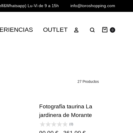
Telf&Whatsapp)
Lu-Vi de 9 a 15h
info@toroshopping.com
Carrito
Iniciar sesión
ERIENCIAS
OUTLET
Buscar
0
27 Productos
Fotografía taurina La
jardinera de Morante
(0)
ngo
Rango
90,00
€
-
361,00
€