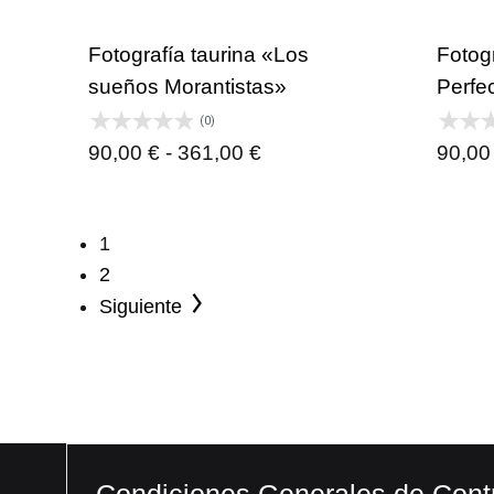
desde
90,00 €
Fotografía taurina «Los
Fotogr
hasta
sueños Morantistas»
Perfe
361,00 €
(0)
Rango
90,00
€
-
361,00
€
90,0
de
precios:
1
desde
2
90,00 €
Siguiente
hasta
361,00 €