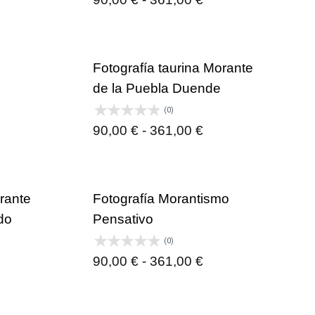
de
cios:
precios:
sde
desde
Fotografía taurina Morante
00 €
90,00 €
de la Puebla Duende
sta
hasta
(0)
1,00 €
361,00 €
ngo
Rango
90,00
€
-
361,00
€
de
cios:
precios:
sde
desde
orante
Fotografía Morantismo
00 €
90,00 €
do
Pensativo
sta
hasta
(0)
1,00 €
361,00 €
Rango
90,00
€
-
361,00
€
ngo
de
precios: