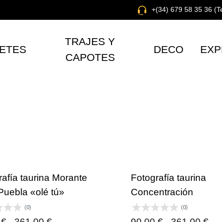
+(34) 679 58 35 36 (
TRAJES Y
ETES
DECO
EXP
CAPOTES
rafía taurina Morante
Fotografía taurina
Puebla «olé tú»
Concentración
(0)
(0)
Rango
Ra
0
€
-
361,00
€
90,00
€
-
361,00
€