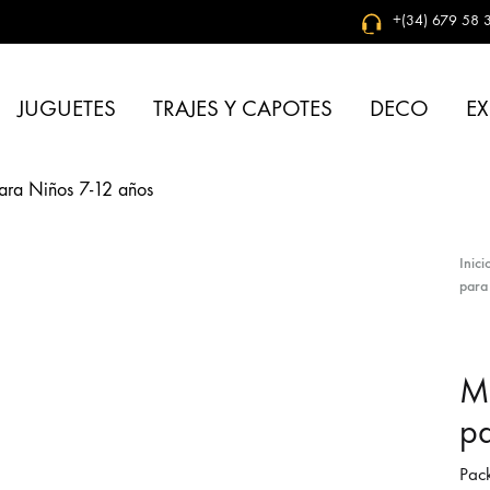
+(34) 679 58 3
JUGUETES
TRAJES Y CAPOTES
DECO
EX
Inici
para
Mu
pa
Pack