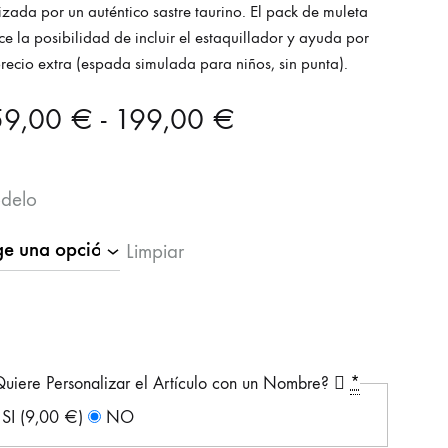
izada por un auténtico sastre taurino. El pack de muleta
ce la posibilidad de incluir el estaquillador y ayuda por
recio extra (espada simulada para niños, sin punta).
Rango
59,00
€
-
199,00
€
de
delo
precios:
Limpiar
desde
159,00 €
hasta
uiere Personalizar el Artículo con un Nombre?
*
199,00 €
SI
(9,00 €)
NO