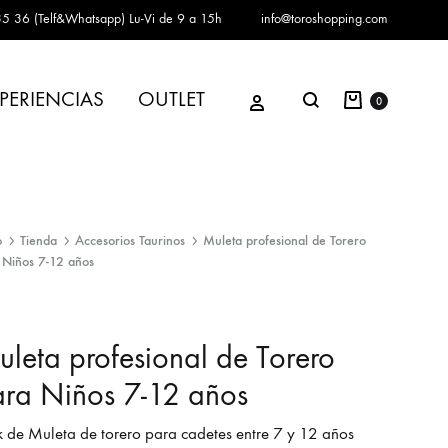
5 36 (Telf&Whatsapp)
Lu-Vi de 9 a 15h
info@toroshopping.com
Carrito
Iniciar sesión
PERIENCIAS
OUTLET
Buscar
0
o
Tienda
Accesorios Taurinos
Muleta profesional de Torero
 Niños 7-12 años
leta profesional de Torero
ra Niños 7-12 años
 de Muleta de torero para cadetes entre 7 y 12 años