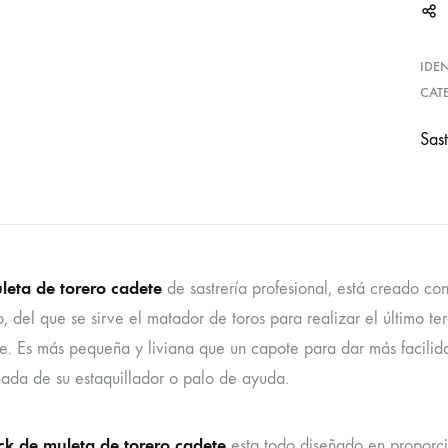
IDE
CAT
Sast
leta de torero cadete
de sastrería profesional, está creado co
o, del que se sirve el matador de toros para realizar el último te
ie. Es más pequeña y liviana que un capote para dar más facilida
da de su estaquillador o palo de ayuda.
ck de muleta de torero cadete
esta todo diseñado en proporci