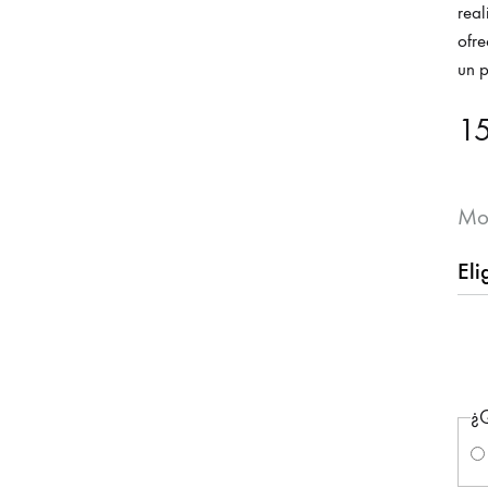
real
ofre
un p
1
Mo
¿Q