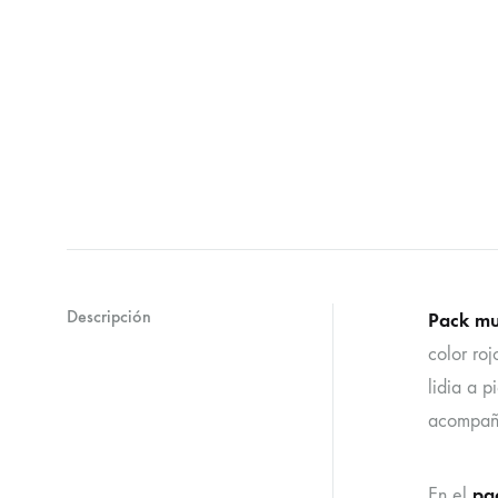
Descripción
Pack mu
color roj
lidia a p
acompaña
pa
En el