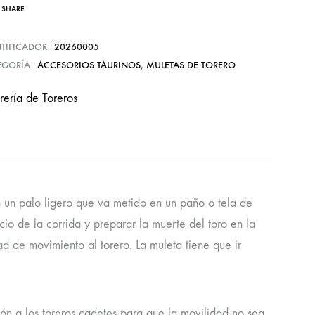
SHARE
NTIFICADOR
20260005
EGORÍA
ACCESORIOS TAURINOS
,
MULETAS DE TORERO
rería de Toreros
n un palo ligero que va metido en un paño o tela de
rcio de la corrida y preparar la muerte del toro en la
d de movimiento al torero. La muleta tiene que ir
ón a los toreros cadetes para que la movilidad no sea