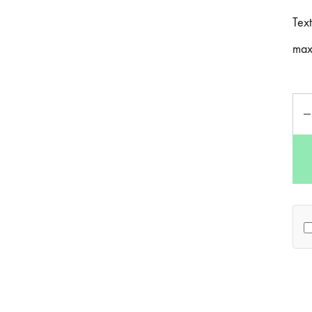
Text
max
Can