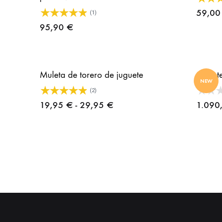
59,0
(1)
95,90
€
Muleta de torero de juguete
Capote
NEW
(2)
Rango
19,95
€
-
29,95
€
1.090
de
precios:
desde
19,95 €
hasta
29,95 €