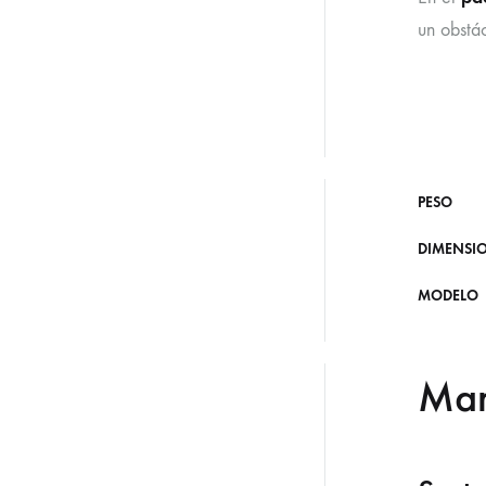
un obstá
PESO
DIMENSI
MODELO
Ma