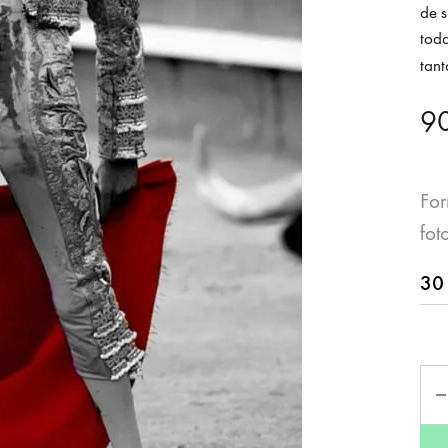
de s
toda
tant
9
Fo
fot
Can