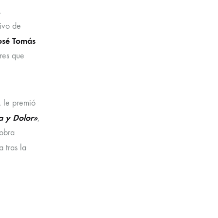
,
ivo de
osé Tomás
ores que
, le premió
a y Dolor»
,
 obra
a tras la