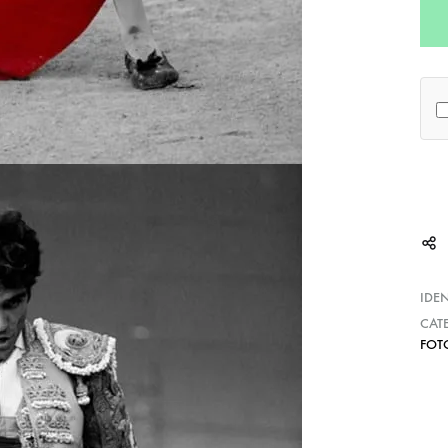
IDE
CAT
FOT