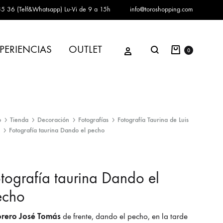
5 36 (Telf&Whatsapp)
Lu-Vi de 9 a 15h
info@toroshopping.com
Carrito
Iniciar sesión
PERIENCIAS
OUTLET
Buscar
0
o
Tienda
Decoración
Fotografías
Fotografía Taurina de Luis
Fotografía taurina Dando el pecho
tografía taurina Dando el
echo
torero José Tomás
de frente, dando el pecho, en la tarde