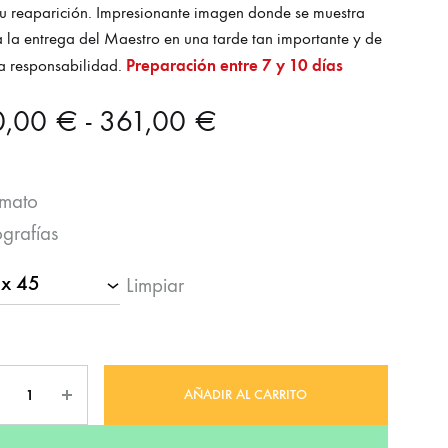
u reaparición. Impresionante imagen donde se muestra
 la entrega del Maestro en una tarde tan importante y de
Preparación entre 7 y 10 días
a responsabilidad.
Rango
0,00
€
-
361,00
€
de
rmato
precios:
ografías
desde
Limpiar
90,00 €
hasta
tidad
361,00 €
AÑADIR AL CARRITO