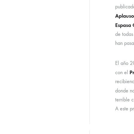
publicad
Aplauso
Espasa 
de todas
han pasa
El año 2
P
con el
recibien
donde no
terrible 
A este pr