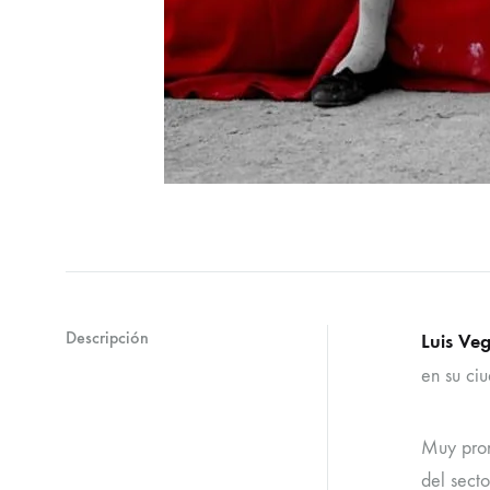
Descripción
Luis Ve
en su ci
Muy pron
del secto