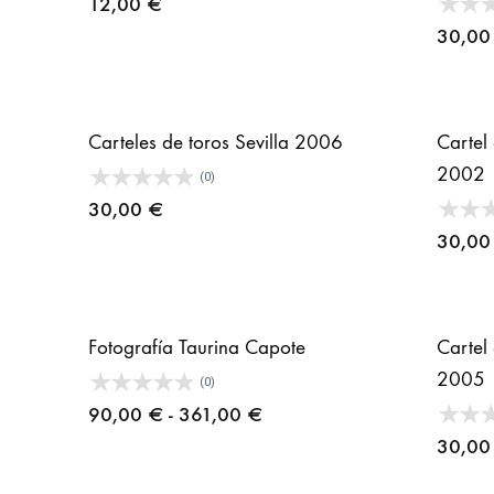
12,00
€
30,0
Carteles de toros Sevilla 2006
Cartel 
2002
(0)
30,00
€
30,0
Fotografía Taurina Capote
Cartel 
2005
(0)
Rango
90,00
€
-
361,00
€
de
30,0
precios: