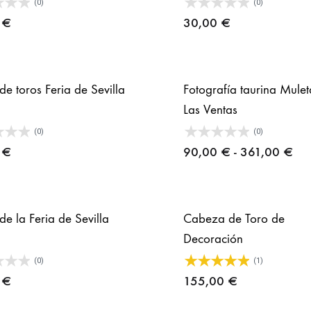
(0)
(0)
0
€
30,00
€
de toros Feria de Sevilla
Fotografía taurina Mule
Las Ventas
(0)
(0)
Ra
0
€
90,00
€
-
361,00
€
de
pre
des
de la Feria de Sevilla
Cabeza de Toro de
90
Decoración
has
(0)
(1)
36
0
€
155,00
€