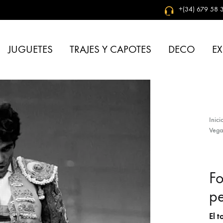
+(34) 679 58 3
JUGUETES
TRAJES Y CAPOTES
DECO
EX
Inici
Vega
Fo
p
El 