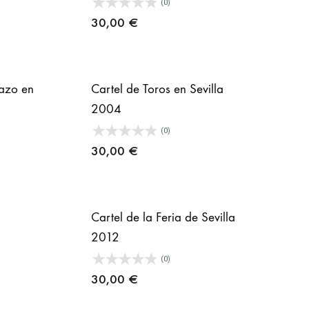
(0)
30,00
€
tazo en
Cartel de Toros en Sevilla
2004
(0)
ngo
30,00
€
cios:
de
Cartel de la Feria de Sevilla
,00 €
2012
ta
(0)
1,00 €
30,00
€