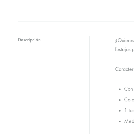
Descripción
¿Quieres 
festejos 
Caracterí
Con 
Colo
1 tor
Medi