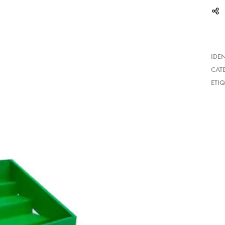
IDE
CAT
ETI