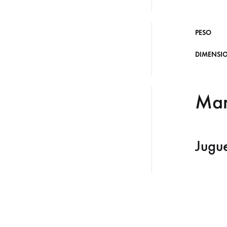
PESO
DIMENSI
Ma
Jugu