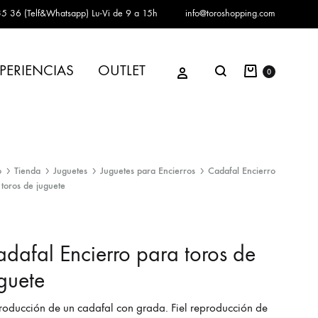
5 36 (Telf&Whatsapp)
Lu-Vi de 9 a 15h
info@toroshopping.com
Carrito
Iniciar sesión
PERIENCIAS
OUTLET
Buscar
0
o
Tienda
Juguetes
Juguetes para Encierros
Cadafal Encierro
 toros de juguete
dafal Encierro para toros de
guete
oducción de un cadafal con grada. Fiel reproducción de