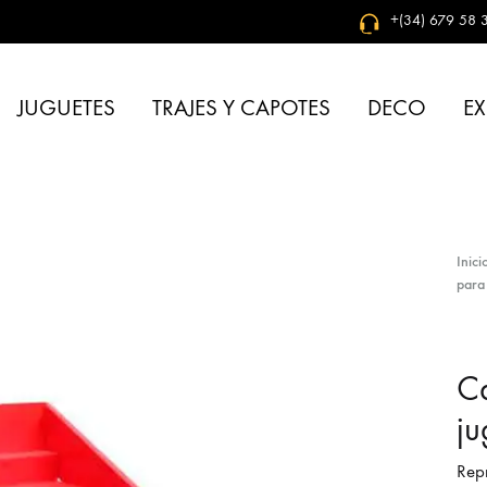
+(34) 679 58 3
JUGUETES
TRAJES Y CAPOTES
DECO
EX
Inici
para
Ca
ju
Repr