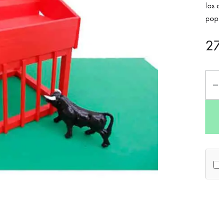
los 
popu
2
Can