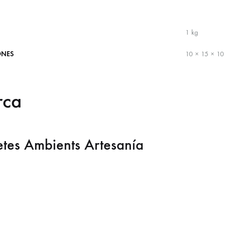
1 kg
ONES
10 × 15 × 10
rca
etes Ambients Artesanía