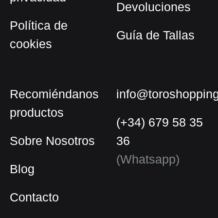
Devoluciones
producto
Política de
Guía de Tallas
cookies
Recomiéndanos
info@toroshoppin
productos
(+34) 679 58 35
Sobre Nosotros
36
(Whatsapp)
Blog
Contacto
Español