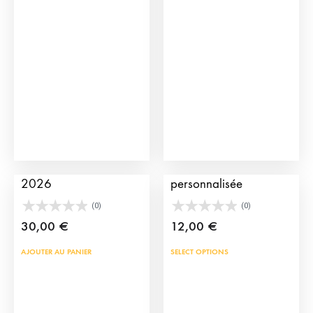
Affiche Feria de Séville
Affiche taurine
2026
personnalisée
(0)
(0)
30,00
€
12,00
€
Ce
AJOUTER AU PANIER
SELECT OPTIONS
prod
a
plus