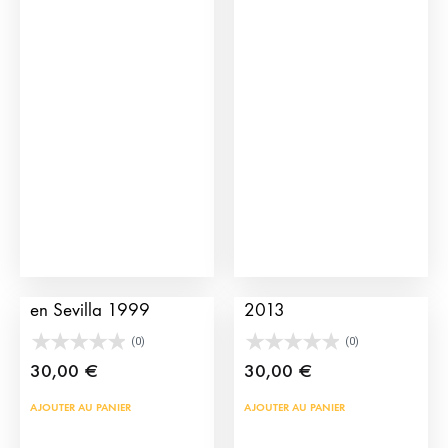
vari
Les
opti
peu
être
choi
sur
la
pag
du
Affiche Taurine Toros
Affiche Toros à Séville
prod
en Sevilla 1999
2013
(0)
(0)
30,00
€
30,00
€
AJOUTER AU PANIER
AJOUTER AU PANIER