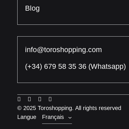
Blog
info@toroshopping.com
(+34) 679 58 35 36
(Whatsapp)
Français
Espagnol
Menu
Menu
Menu
Menu
Anglais
Item
Item
Item
Item
© 2025 Toroshopping. All rights reserved
Langue
Français