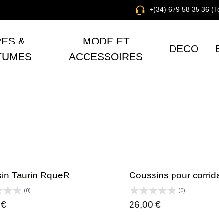
+(34) 679 58 35 36 (
ES &
MODE ET
DECO
TUMES
ACCESSOIRES
in Taurin RqueR
Coussins pour corrid
(0)
(0)
0
€
26,00
€