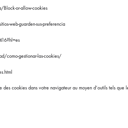
a/Block-or-allow-cookies
itios-web-guarden-sus-preferencia
416?hl=es
dad/como-gestionar-las-cookies/
s.html
 des cookies dans votre navigateur au moyen d’outils tels que l