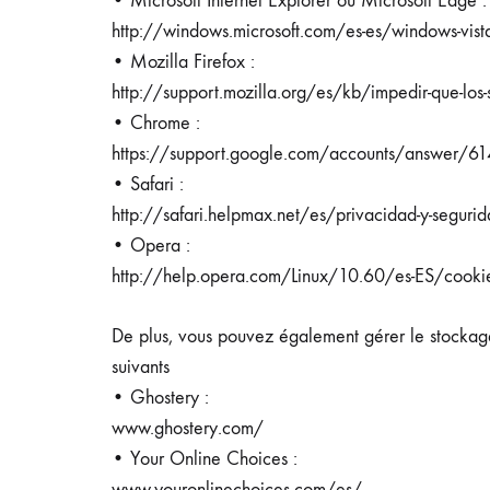
• Microsoft Internet Explorer ou Microsoft Edge :
http://windows.microsoft.com/es-es/windows-vist
• Mozilla Firefox :
http://support.mozilla.org/es/kb/impedir-que-los-s
• Chrome :
https://support.google.com/accounts/answer/61
• Safari :
http://safari.helpmax.net/es/privacidad-y-seguri
• Opera :
http://help.opera.com/Linux/10.60/es-ES/cookie
De plus, vous pouvez également gérer le stockage
suivants
• Ghostery :
www.ghostery.com/
• Your Online Choices :
www.youronlinechoices.com/es/