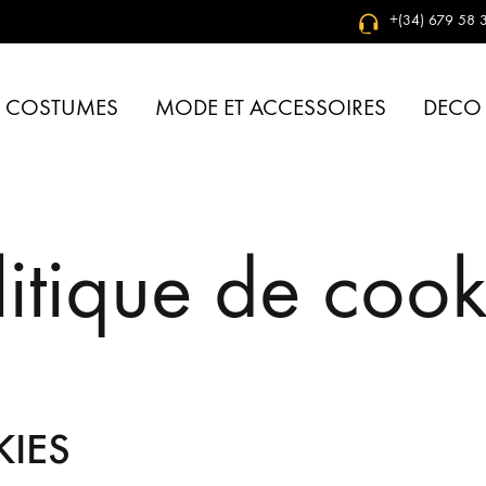
+(34) 679 58 3
& COSTUMES
MODE ET ACCESSOIRES
DECO
litique de cook
KIES