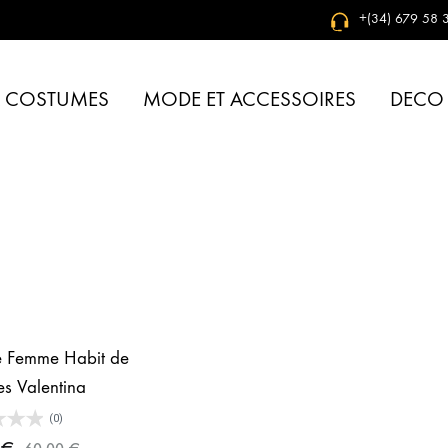
+(34) 679 58 3
& COSTUMES
MODE ET ACCESSOIRES
DECO
 Femme Habit de
es Valentina
(0)
€