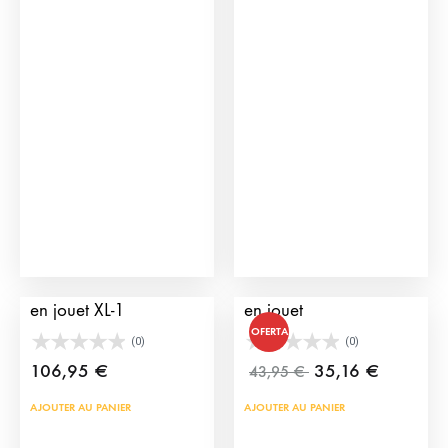
Enclos pour taureaux
Caisse XL de taureaux
en jouet XL-1
en jouet
OFERTA
(0)
(0)
106,95
€
35,16
€
43,95
€
AJOUTER AU PANIER
AJOUTER AU PANIER