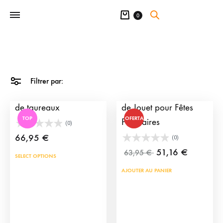
Panier
0
Filtrer par:
Camion de transport
Camion de Taureaux
de taureaux
de Jouet pour Fêtes
TOP
OFERTA
Populaires
(0)
66,95
€
(0)
51,16
€
63,95
€
SELECT OPTIONS
AJOUTER AU PANIER