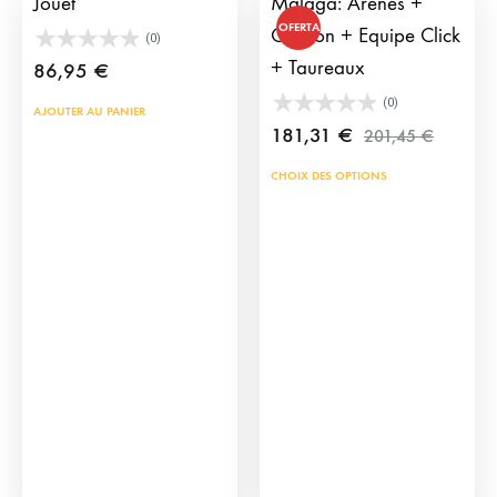
Jouet
Malaga: Arènes +
OFERTA
Camion + Equipe Click
(0)
+ Taureaux
86,95
€
(0)
AJOUTER AU PANIER
181,31
€
201,45
€
CHOIX DES OPTIONS