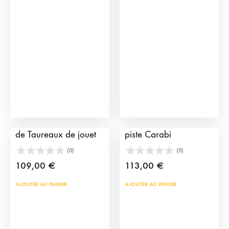
Enclos des Releveurs
Arènes en jouet avec
de Taureaux de jouet
piste Carabi
(0)
(0)
109,00
€
113,00
€
AJOUTER AU PANIER
AJOUTER AU PANIER