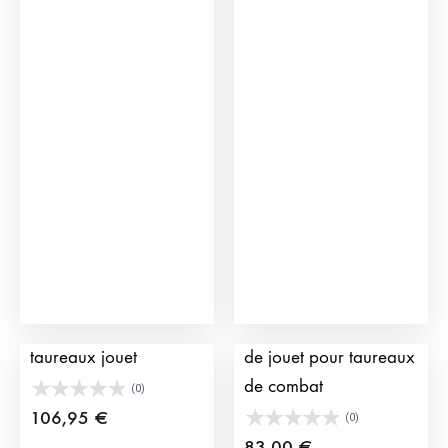
Camion XL de
Caisses de transport
taureaux jouet
de jouet pour taureaux
de combat
(0)
106,95
€
(0)
83,00
€