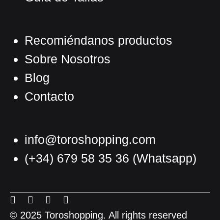
Recomiéndanos productos
Sobre Nosotros
Blog
Contacto
info@toroshopping.com
(+34) 679 58 35 36
(Whatsapp)
Español
Inglés
Menu
Menu
Menu
Menu
Francés
Item
Item
Item
Item
© 2025 Toroshopping. All rights reserved