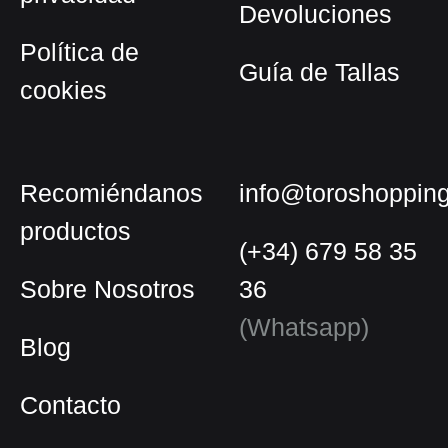
Devoluciones
producto
Política de
Guía de Tallas
cookies
Recomiéndanos
info@toroshoppin
productos
(+34) 679 58 35
Sobre Nosotros
36
(Whatsapp)
Blog
Contacto
Español