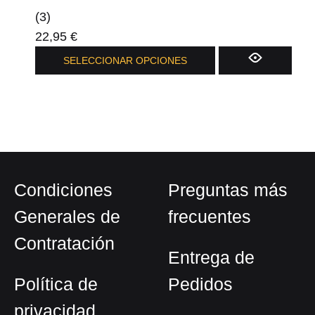
(3)
22,95
€
Este
SELECCIONAR OPCIONES
producto
tiene
múltiples
variantes.
Las
opciones
Condiciones
Preguntas más
se
pueden
Generales de
frecuentes
elegir
Contratación
en
Entrega de
la
Política de
Pedidos
página
privacidad
de