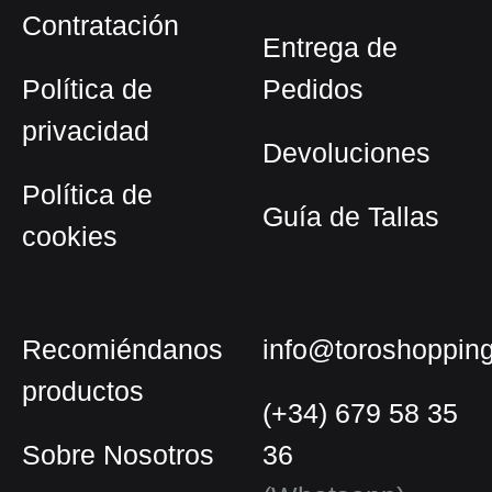
elegir
Contratación
en
Entrega de
la
Política de
Pedidos
página
privacidad
de
Devoluciones
producto
Política de
Guía de Tallas
cookies
Recomiéndanos
info@toroshoppin
productos
(+34) 679 58 35
Sobre Nosotros
36