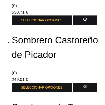
(0)
530,71
€
Este
SELECCIONAR OPCIONES
producto
tiene
Sombrero Castoreño
múltiples
variantes.
Las
de Picador
opciones
se
pueden
(0)
elegir
249,01
€
en
Este
SELECCIONAR OPCIONES
la
producto
página
tiene
de