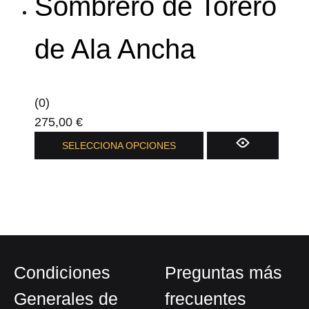
Sombrero de Torero
múltiples
producto
variantes.
Las
de Ala Ancha
opciones
se
pueden
(0)
elegir
275,00
€
en
Este
SELECCIONA OPCIONES
la
producto
página
tiene
de
múltiples
producto
variantes.
Las
opciones
Condiciones
Preguntas más
se
pueden
Generales de
frecuentes