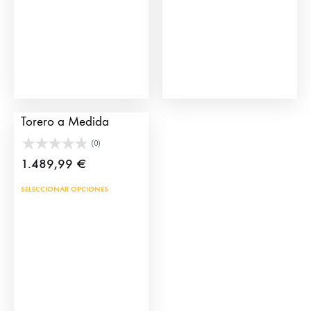
pue
eleg
en
la
pág
de
Traje Campero de
prod
Torero a Medida
(0)
1.489,99
€
Este
SELECCIONAR OPCIONES
producto
tiene
múltiples
variantes.
Las
opciones