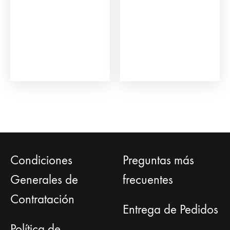
pueden
elegir
en
la
página
de
producto
Condiciones
Preguntas más
Generales de
frecuentes
Contratación
Entrega de Pedidos
Política de