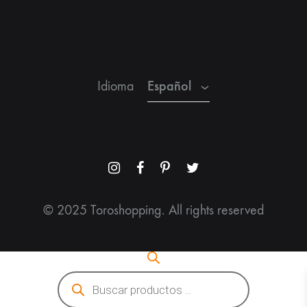
Inglés
Francés
Español
Idioma
Menu
Menu
Menu
Menu
Item
Item
Item
Item
© 2025 Toroshopping. All rights reserved
Búsqueda
de
productos