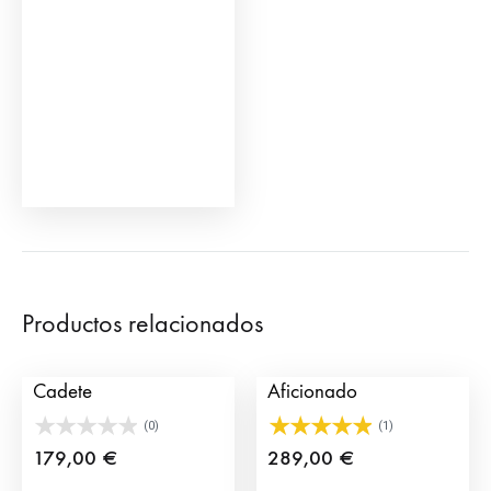
se
pueden
elegir
en
la
página
de
producto
Productos relacionados
Capote de Torero
Capote de Torero
Cadete
Aficionado
(0)
(1)
179,00
€
289,00
€