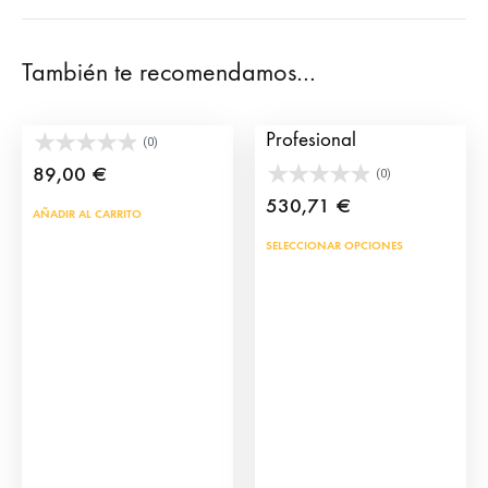
También te recomendamos…
Castañeta de Torero
Montera de Torero
Profesional
(0)
89,00
€
(0)
530,71
€
AÑADIR AL CARRITO
Este
SELECCIONAR OPCIONES
prod
tien
múlt
vari
Las
opci
se