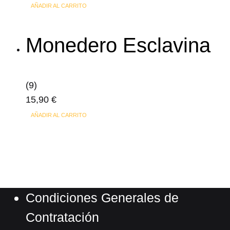
la
AÑADIR AL CARRITO
página
de
Monedero Esclavina
producto
(9)
15,90
€
AÑADIR AL CARRITO
Condiciones Generales de
Contratación