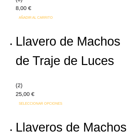
8,00
€
AÑADIR AL CARRITO
Llavero de Machos
de Traje de Luces
(2)
25,00
€
Este
SELECCIONAR OPCIONES
producto
tiene
Llaveros de Machos
múltiples
variantes.