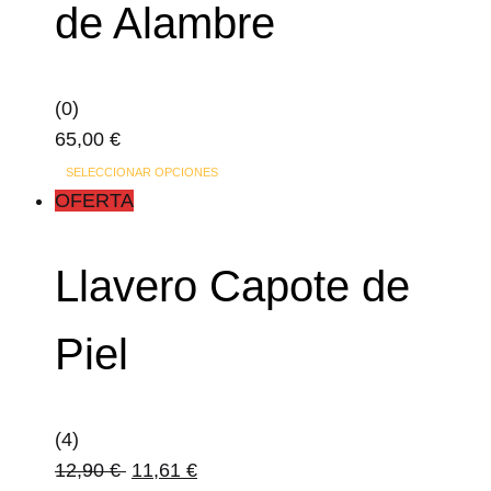
de Alambre
Las
opciones
se
(0)
pueden
65,00
€
elegir
Este
en
SELECCIONAR OPCIONES
producto
OFERTA
la
tiene
página
múltiples
de
Llavero Capote de
variantes.
producto
Las
Piel
opciones
se
pueden
(4)
elegir
12,90
€
11,61
€
en