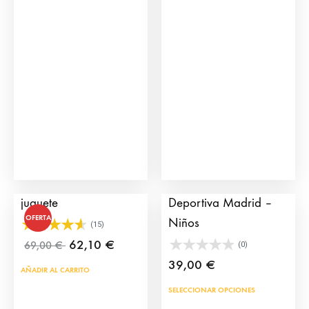
variantes.
Las
opciones
se
pueden
elegir
en
la
página
de
Plaza de Toros Mini de
Camiseta Taurina
producto
juguete
Deportiva Madrid –
OFERTA
Niños
(15)
62,10
€
69,00
€
(0)
39,00
€
AÑADIR AL CARRITO
Este
SELECCIONAR OPCIONES