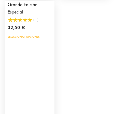
prod
de
Grande Edición
producto
Especial
(11)
32,50
€
Este
SELECCIONAR OPCIONES
producto
tiene
múltiples
variantes.
Las
opciones
se
pueden
elegir
en