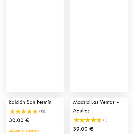
prod
tien
múlt
vari
Las
opci
se
pue
eleg
en
la
pág
Juego de la Oca
Camiseta Taurina
de
Edición San Fermín
Madrid Las Ventas –
prod
Adultos
(12)
30,00
€
(3)
39,00
€
AÑADIR AL CARRITO