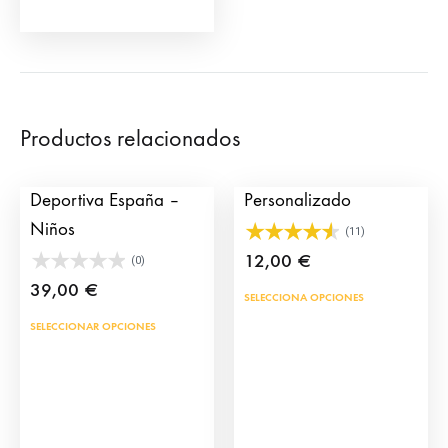
la
página
de
producto
Productos relacionados
Camiseta Taurina
Cartel de Toros
Deportiva España –
Personalizado
Niños
(11)
12,00
€
(0)
39,00
€
Este
SELECCIONA OPCIONES
prod
Este
SELECCIONAR OPCIONES
tien
producto
múlt
tiene
vari
múltiples
Las
variantes.