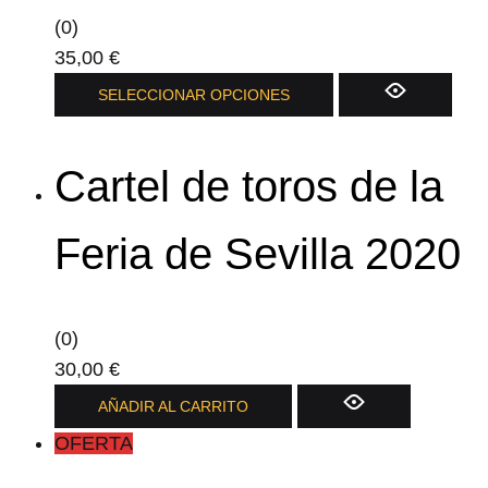
(0)
35,00
€
Este
SELECCIONAR OPCIONES
producto
tiene
Cartel de toros de la
múltiples
variantes.
Las
Feria de Sevilla 2020
opciones
se
pueden
(0)
elegir
30,00
€
en
AÑADIR AL CARRITO
la
OFERTA
página
de