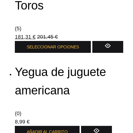
Toros
(5)
181,31
€
201,45
€
SELECCIONAR OPCIONES
Yegua de juguete
americana
(0)
8,99
€
AÑADIR AL CARRITO