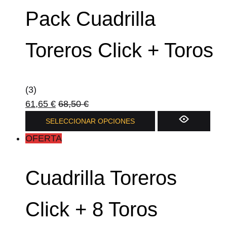
producto
Pack Cuadrilla
Toreros Click + Toros
(3)
61,65
€
68,50
€
SELECCIONAR OPCIONES
OFERTA
Cuadrilla Toreros
Click + 8 Toros