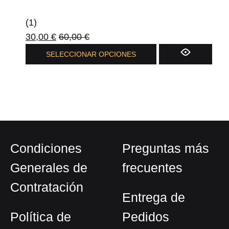
(1)
30,00
€
60,00
€
Este
SELECCIONAR OPCIONES
producto
tiene
múltiples
variantes.
Las
opciones
Condiciones
Preguntas más
se
pueden
Generales de
frecuentes
elegir
Contratación
en
Entrega de
la
Política de
Pedidos
página