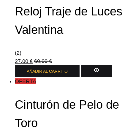
producto
Reloj Traje de Luces
Valentina
(2)
27,00
€
60,00
€
AÑADIR AL CARRITO
OFERTA
Cinturón de Pelo de
Toro