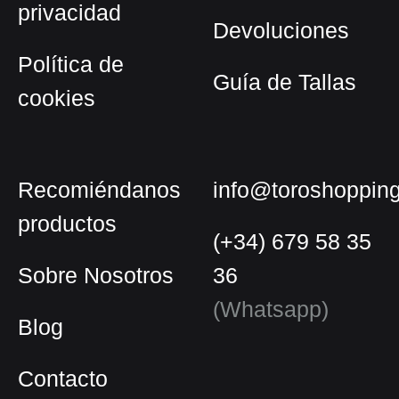
privacidad
de
Devoluciones
producto
Política de
Guía de Tallas
cookies
Recomiéndanos
info@toroshoppin
productos
(+34) 679 58 35
Sobre Nosotros
36
(Whatsapp)
Blog
Contacto
Español