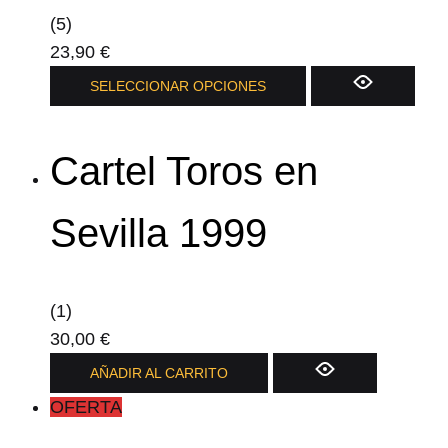
(5)
23,90
€
Este
SELECCIONAR OPCIONES
producto
tiene
Cartel Toros en
múltiples
variantes.
Las
Sevilla 1999
opciones
se
pueden
(1)
elegir
30,00
€
en
AÑADIR AL CARRITO
la
OFERTA
página
de