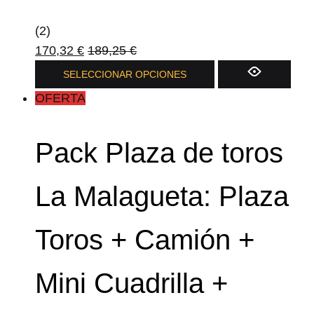
(2)
170,32
€
189,25
€
SELECCIONAR OPCIONES
OFERTA
Pack Plaza de toros
La Malagueta: Plaza
Toros + Camión +
Mini Cuadrilla +