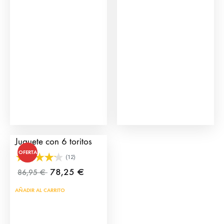
variantes.
Las
opciones
se
pueden
elegir
en
la
página
Plaza de Toros de
de
Juguete con 6 toritos
producto
OFERTA
(12)
78,25
€
86,95
€
AÑADIR AL CARRITO