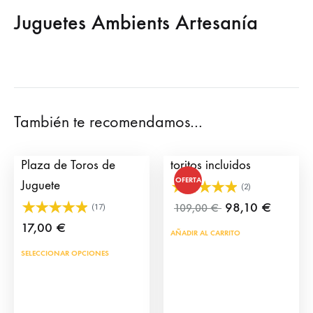
Juguetes Ambients Artesanía
También te recomendamos…
Click Torero para
Toriles de Juguete – 6
Plaza de Toros de
toritos incluidos
OFERTA
Juguete
(2)
98,10
€
109,00
€
(17)
17,00
€
AÑADIR AL CARRITO
Este
SELECCIONAR OPCIONES
producto
tiene
múltiples