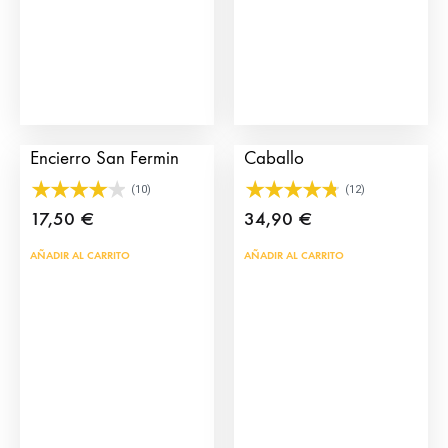
eleg
pueden
en
elegir
la
en
pág
la
de
página
Click Corredor
Click Picador con
prod
de
Encierro San Fermin
Caballo
producto
(10)
(12)
17,50
€
34,90
€
AÑADIR AL CARRITO
AÑADIR AL CARRITO