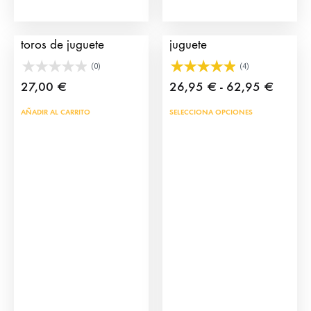
Cadafal Encierro para
Capote de torero de
toros de juguete
juguete
(0)
(4)
Rango
27,00
€
26,95
€
-
62,95
€
de
Este
AÑADIR AL CARRITO
SELECCIONA OPCIONES
precios
prod
desde
tien
26,95
múlt
hasta
vari
62,95
Las
opci
se
pue
eleg
en