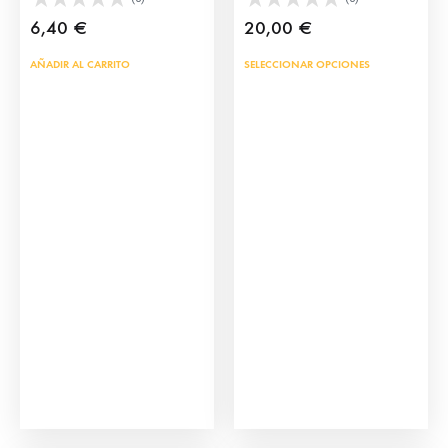
6,40
€
20,00
€
Este
AÑADIR AL CARRITO
SELECCIONAR OPCIONES
prod
tien
múlt
vari
Las
opci
se
pue
eleg
en
la
pág
de
Pulseras Alamares
Pendientes Alamares