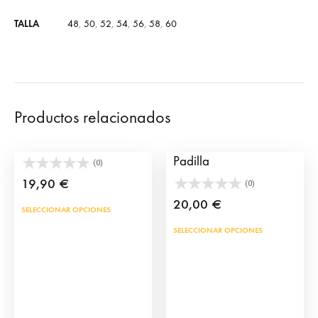
TALLA
48
,
50
,
52
,
54
,
56
,
58
,
60
Productos relacionados
Pulsera de Capote TS
Camiseta Torero Pirata
Padilla
(0)
19,90
€
(0)
20,00
€
Este
SELECCIONAR OPCIONES
producto
Este
SELECCIONAR OPCIONES
tiene
prod
múltiples
tien
variantes.
múlt
Las
vari