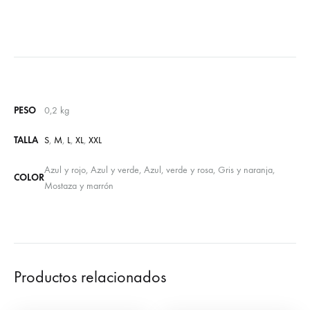
PESO
0,2 kg
TALLA
S
,
M
,
L
,
XL
,
XXL
Azul y rojo, Azul y verde, Azul, verde y rosa, Gris y naranja,
COLOR
Mostaza y marrón
Productos relacionados
Anillo Taurino Burel
Camiseta Manolete de