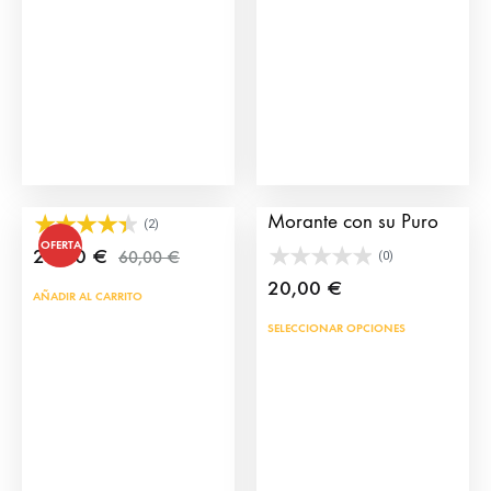
Reloj Esclavina Oro
Camiseta Torera
Morante con su Puro
(2)
OFERTA
29,00
€
60,00
€
(0)
20,00
€
AÑADIR AL CARRITO
Este
SELECCIONAR OPCIONES
prod
tien
múlt
vari
Las