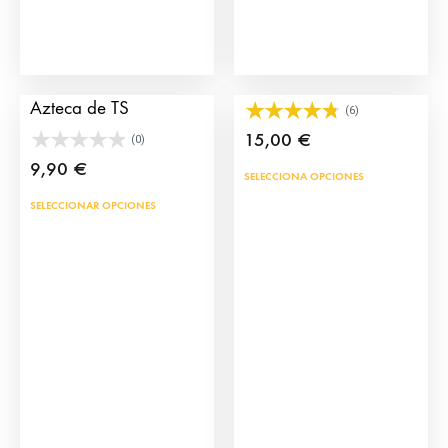
la
la
página
pág
de
de
Colgante Mi Toro
Broche Alamares
producto
prod
Azteca de TS
(6)
15,00
€
(0)
9,90
€
SELECCIONA OPCIONES
Este
SELECCIONAR OPCIONES
producto
tiene
múltiples
variantes.
Las
opciones
se
pueden