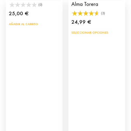
Alma Torera
(0)
25,00
€
(3)
24,99
€
AÑADIR AL CARRITO
Este
SELECCIONAR OPCIONES
prod
tien
múlt
vari
Las
opci
se
pue
eleg
en
la
pág