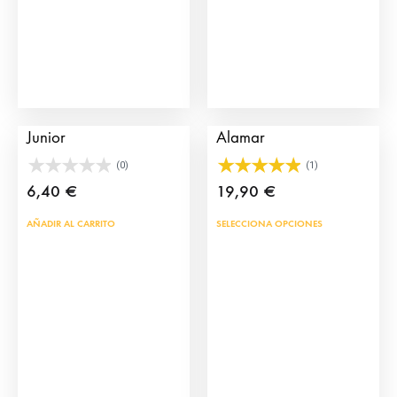
elegir
en
la
página
de
Pulsera de Capote
DecoraZapatos
producto
Junior
Alamar
(0)
(1)
6,40
€
19,90
€
AÑADIR AL CARRITO
SELECCIONA OPCIONES