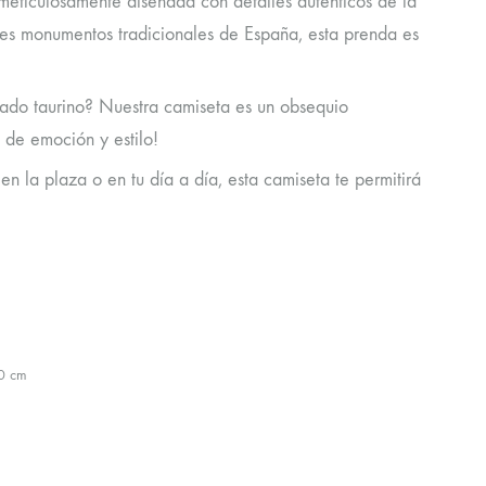
eticulosamente diseñada con detalles auténticos de la
tes monumentos tradicionales de España, esta prenda es
nado taurino? Nuestra camiseta es un obsequio
 de emoción y estilo!
en la plaza o en tu día a día, esta camiseta te permitirá
0 cm