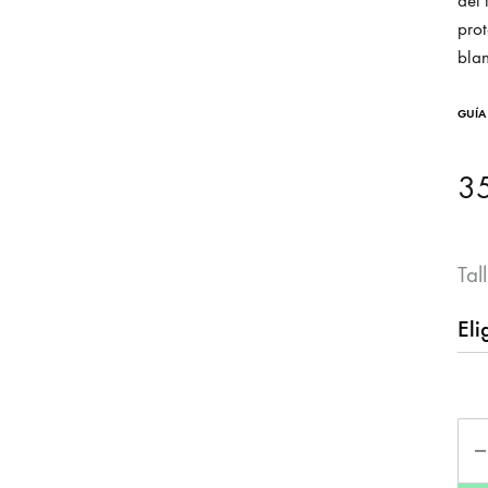
del
prot
bla
GUÍA
3
Tal
Can