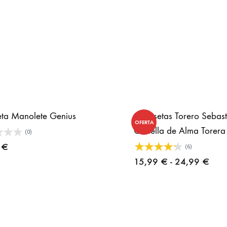
ta Manolete Genius
Camisetas Torero Sebast
OFERTA
Castella de Alma Torera
(0)
0
€
(6)
Ran
15,99
€
-
24,99
€
de
prec
desd
15,