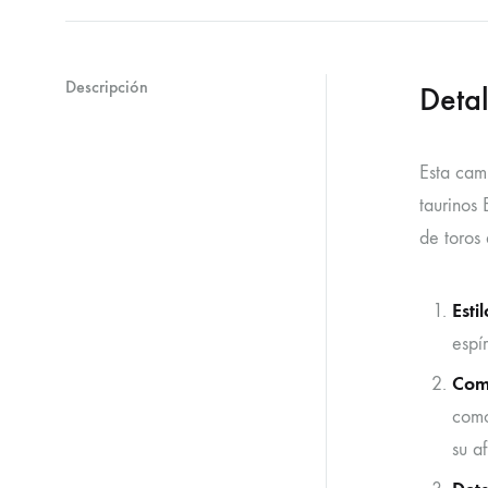
Descripción
Detal
Esta cam
taurinos 
de toros
Esti
espí
Como
como
su af