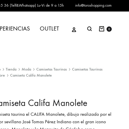
5 36 (Telf&Whatsapp)
Lu-Vi de 9 a 15h
info@toroshopping.com
Carrito
Iniciar sesión
PERIENCIAS
OUTLET
Buscar
0
o
Tienda
Moda
Camisetas Taurinas
Camisetas Taurinas
bre
Camiseta Califa Manolete
miseta Califa Manolete
seta taurina el CALIFA Manolete, dibujo realizado por el
or sevillano José Tomas Pérez Indiano con el gran icono