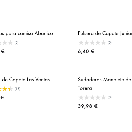
hast
24,
s para camisa Abanico
Pulsera de Capote Junio
(0)
(0)
0
€
6,40
€
a de Capote Las Ventas
Sudaderas Manolete de
Torera
(13)
0
€
(0)
39,98
€