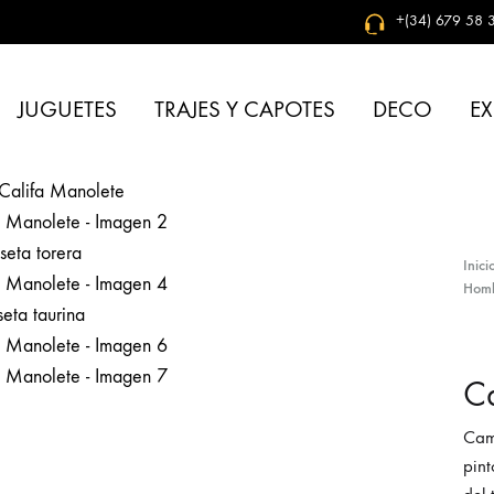
+(34) 679 58 3
JUGUETES
TRAJES Y CAPOTES
DECO
EX
Inici
Hom
Ca
Cami
pint