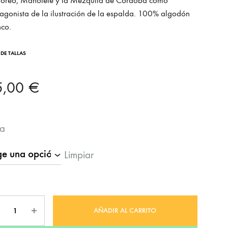
 toreo, Manolete y la Mezquita de Córdoba como
agonista de la ilustración de la espalda. 100% algodón
nco.
 DE TALLAS
5,00
€
la
Limpiar
tidad
AÑADIR AL CARRITO