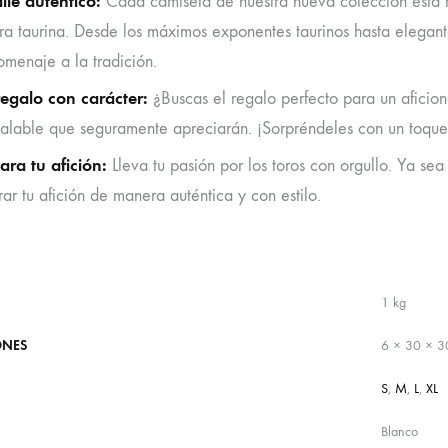
lle auténtico:
Cada camiseta de nuestra nueva colección está m
ura taurina. Desde los máximos exponentes taurinos hasta elegan
omenaje a la tradición.
egalo con carácter:
¿Buscas el regalo perfecto para un aficio
ualable que seguramente apreciarán. ¡Sorpréndeles con un toque
ara tu afición:
Lleva tu pasión por los toros con orgullo. Ya sea 
rar tu afición de manera auténtica y con estilo.
1 kg
ONES
6 × 30 × 3
S
,
M
,
L
,
XL
Blanco