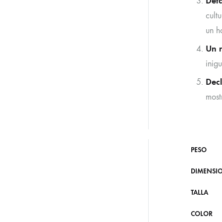
Deta
cult
un h
Un r
inig
Decl
most
PESO
DIMENSI
TALLA
COLOR