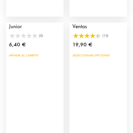
página
pág
de
de
Pulsera de Capote
Pulsera de Capote Las
producto
prod
Junior
Ventas
(0)
(13)
6,40
€
19,90
€
Este
AÑADIR AL CARRITO
SELECCIONAR OPCIONES
prod
tien
múlt
vari
Las
opci
se
pue
eleg