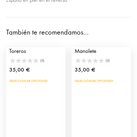
España en piel en el reverso.
También te recomendamos…
Camiseta Paseillo de
Camiseta Califa
Toreros
Manolete
(0)
(0)
35,00
€
35,00
€
Este
Este
SELECCIONAR OPCIONES
SELECCIONAR OPCIONES
producto
prod
tiene
tien
múltiples
múlt
variantes.
vari
Las
Las
opciones
opci