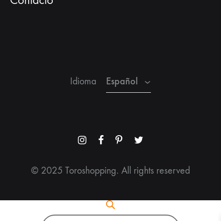
Contacto
Español
Inglés
Francés
Español
Idioma
Menu
Menu
Menu
Menu
Item
Item
Item
Item
© 2025 Toroshopping. All rights reserved
Búsqueda