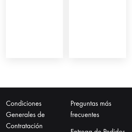
opci
se
pue
eleg
en
la
pág
de
prod
Condiciones
Preguntas más
Generales de
frecuentes
Contratación
Entrega de Pedidos