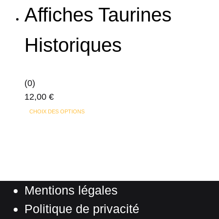
page
Affiches Taurines
du
produit
Historiques
(0)
12,00
€
Ce
CHOIX DES OPTIONS
produit
a
plusieurs
variations.
Les
Mentions légales
options
peuvent
Politique de privacité