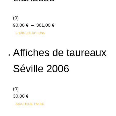
options
peuvent
(0)
être
Plage
90,00
€
–
361,00
€
choisies
Ce
de
sur
CHOIX DES OPTIONS
produit
prix :
la
a
90,00 €
page
Affiches de taureaux
plusieurs
à
du
variations.
361,00 €
produit
Séville 2006
Les
options
peuvent
(0)
être
30,00
€
choisies
sur
AJOUTER AU PANIER
la