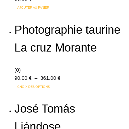
choisies
sur
AJOUTER AU PANIER
la
page
Photographie taurine
du
produit
La cruz Morante
(0)
Plage
90,00
€
–
361,00
€
Ce
de
CHOIX DES OPTIONS
produit
prix :
a
90,00 €
José Tomás
plusieurs
à
variations.
361,00 €
Liándose
Les