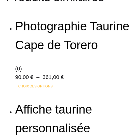
Photographie Taurine
Cape de Torero
(0)
Plage
90,00
€
–
361,00
€
Ce
de
CHOIX DES OPTIONS
produit
prix :
a
90,00 €
Affiche taurine
plusieurs
à
variations.
361,00 €
personnalisée
Les