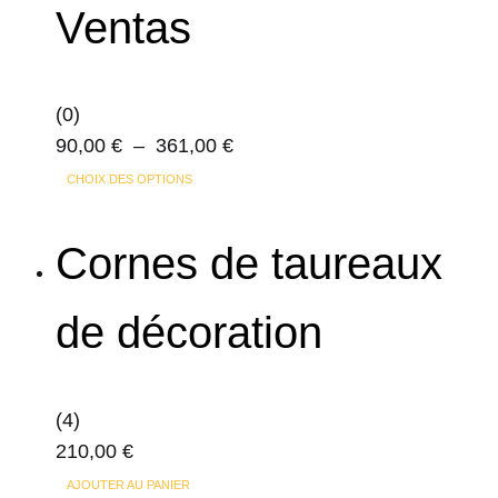
Ventas
(0)
Plage
90,00
€
–
361,00
€
Ce
de
CHOIX DES OPTIONS
produit
prix :
a
90,00 €
Cornes de taureaux
plusieurs
à
variations.
361,00 €
de décoration
Les
options
peuvent
(4)
être
210,00
€
choisies
sur
AJOUTER AU PANIER