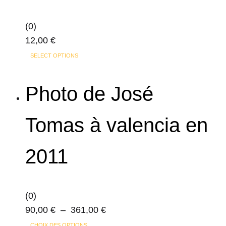
options
peuvent
(0)
être
12,00
€
choisies
Ce
sur
SELECT OPTIONS
produit
la
a
page
Photo de José
plusieurs
du
variations.
produit
Tomas à valencia en
Les
options
2011
peuvent
être
choisies
sur
(0)
la
Plage
90,00
€
–
361,00
€
page
Ce
de
CHOIX DES OPTIONS