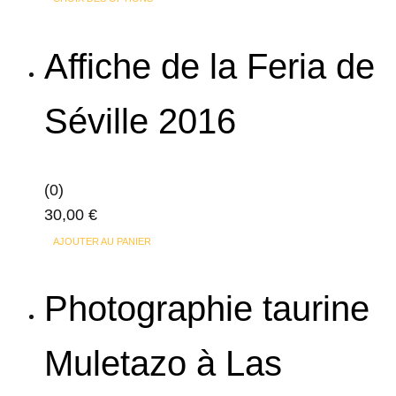
du
produit
prix :
produit
a
90,00 €
Affiche de la Feria de
plusieurs
à
variations.
361,00 €
Séville 2016
Les
options
peuvent
(0)
être
30,00
€
choisies
sur
AJOUTER AU PANIER
la
page
Photographie taurine
du
produit
Muletazo à Las