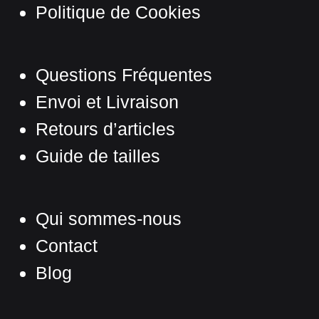
être
Politique de Cookies
choisies
sur
la
Questions Fréquentes
page
Envoi et Livraison
du
produit
Retours d’articles
Guide de tailles
Qui sommes-nous
Contact
Blog