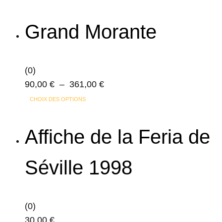
la
page
Grand Morante
du
produit
(0)
Plage
90,00
€
–
361,00
€
Ce
de
CHOIX DES OPTIONS
produit
prix :
a
90,00 €
Affiche de la Feria de
plusieurs
à
variations.
361,00 €
Séville 1998
Les
options
peuvent
(0)
être
30,00
€