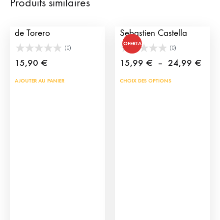
Produits similaires
Porte-monnaie Cape
Tee-shirts Torero
de Torero
Sebastien Castella
OFERTA
(0)
(0)
Plag
15,90
€
15,99
€
–
24,99
€
de
Ce
AJOUTER AU PANIER
CHOIX DES OPTIONS
prix :
prod
15,9
a
à
plus
24,9
vari
Les
opti
peu
être
choi
sur