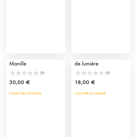
peu
être
choi
sur
la
pag
du
Pochette Châle de
Boucles d’oreille Habit
prod
Manille
de lumière
(0)
(0)
30,00
€
18,00
€
Ce
CHOIX DES OPTIONS
AJOUTER AU PANIER
produit
a
plusieurs
variations.
Les