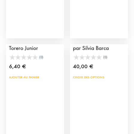
sur
choi
la
sur
page
la
du
pag
produit
du
Bracelet en Cape de
Épaulettes AlamArte
prod
Torero Junior
par Silvia Barca
(0)
(0)
6,40
€
40,00
€
Ce
AJOUTER AU PANIER
CHOIX DES OPTIONS
prod
a
plus
vari
Les
opti