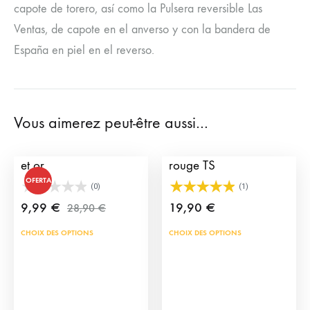
capote de torero, así como la Pulsera reversible Las
Ventas, de capote en el anverso y con la bandera de
España en piel en el reverso.
Vous aimerez peut-être aussi…
Bracelet Alamar rouge
Bracelet taurin en cape
et or
rouge TS
OFERTA
(0)
(1)
9,99
€
19,90
€
28,90
€
Ce
Ce
CHOIX DES OPTIONS
CHOIX DES OPTIONS
produit
prod
a
a
plusieurs
plus