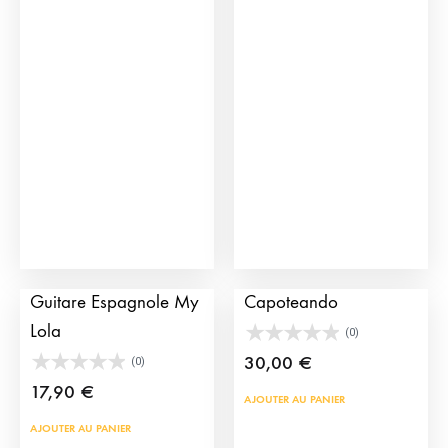
vari
plusieurs
Les
variations.
opti
Les
peu
options
être
peuvent
choi
être
sur
choisies
la
sur
pag
la
du
page
Boucles d’oreilles
Ras du cou
prod
du
Guitare Espagnole My
Capoteando
produit
Lola
(0)
30,00
€
(0)
17,90
€
AJOUTER AU PANIER
AJOUTER AU PANIER