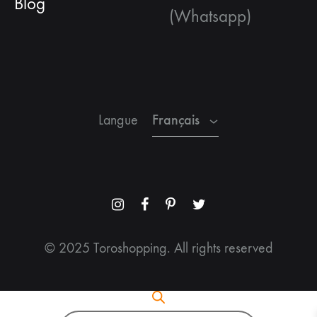
Blog
(Whatsapp)
Français
Espagnol
Anglais
Français
Langue
Menu
Menu
Menu
Menu
Item
Item
Item
Item
© 2025 Toroshopping. All rights reserved
Recherche