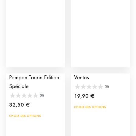
options
peuvent
être
choisies
sur
la
page
du
Boucles d’oreille
Bracelet de Capote Las
produit
Pompon Taurin Edition
Ventas
Spéciale
(0)
19,90
€
(0)
32,50
€
Ce
CHOIX DES OPTIONS
prod
Ce
CHOIX DES OPTIONS
a
produit
plus
a