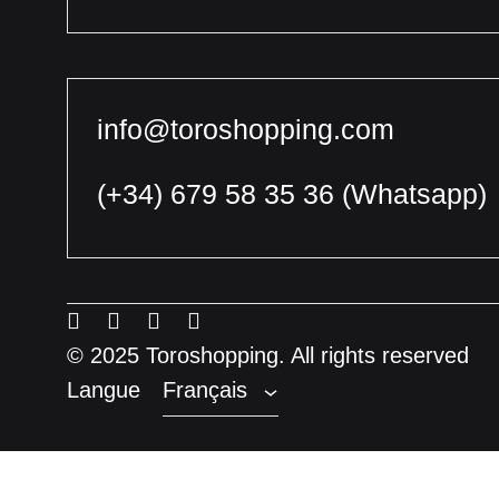
info@toroshopping.com
(+34) 679 58 35 36
(Whatsapp)
Français
Espagnol
Menu
Menu
Menu
Menu
Anglais
Item
Item
Item
Item
© 2025 Toroshopping. All rights reserved
Langue
Français