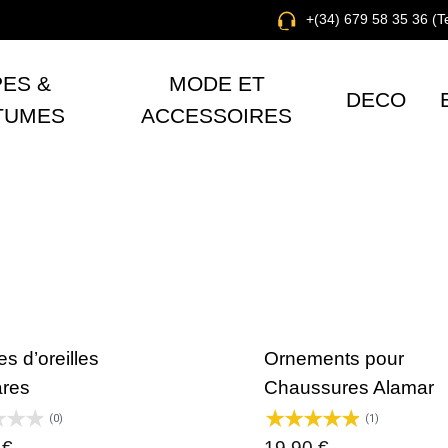
+(34) 679 58 35 36 (
ES &
MODE ET
DECO
TUMES
ACCESSOIRES
s d’oreilles
Ornements pour
res
Chaussures Alamar
(0)
(1)
0
€
19,90
€